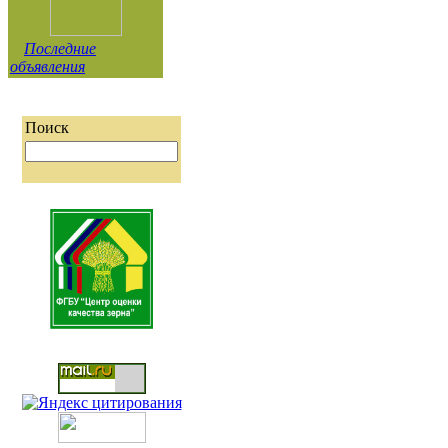
Последние
объявления
Поиск