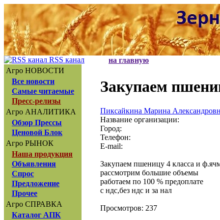
RSS канал
на главную
Агро НОВОСТИ
Все новости
Закупаем пшениц
Самые читаемые
Пресс-релизы
Пиксайкина Марина Александров
Агро АНАЛИТИКА
Название организации:
Обзор Прессы
Город:
Ценовой Блок
Телефон:
Агро РЫНОК
E-mail:
Наша продукция
Закупаем пшеницу 4 класса и ф.я
Объявления
рассмотрим большие объемы
Спрос
работаем по 100 % предоплате
Предложение
с ндс,без ндс и за нал
Прочее
Агро СПРАВКА
Просмотров: 237
Каталог АПК