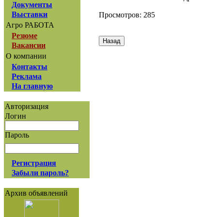
Документы
Выставки
Просмотров: 285
Агро РАБОТА
Резюме
Вакансии
О компании
Контакты
Реклама
На главную
Авторизация
Логин
Пароль
Регистрация
Забыли пароль?
Архив объявлений