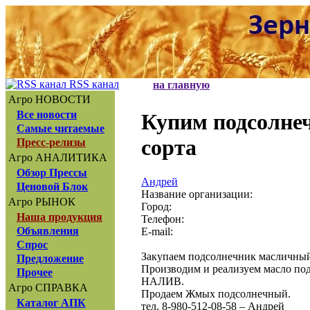
RSS канал
на главную
Агро НОВОСТИ
Все новости
Купим подсолне
Самые читаемые
сорта
Пресс-релизы
Агро АНАЛИТИКА
Обзор Прессы
Андрей
Ценовой Блок
Название организации:
Агро РЫНОК
Город:
Наша продукция
Телефон:
Объявления
E-mail:
Спрос
Закупаем подсолнечник масличный Г
Предложение
Производим и реализуем масло по
Прочее
НАЛИВ.
Агро СПРАВКА
Продаем Жмых подсолнечный.
Каталог АПК
тел. 8-980-512-08-58 – Андрей