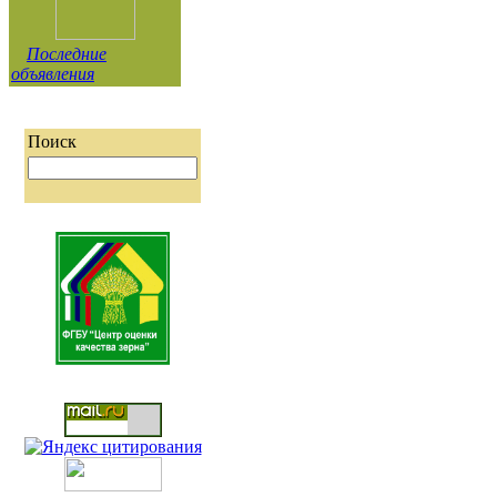
Последние
объявления
Поиск