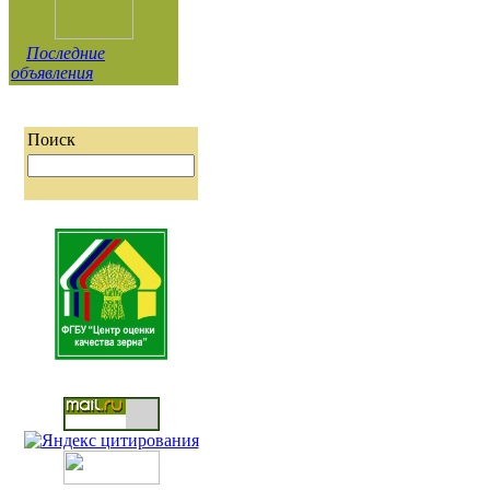
Последние
объявления
Поиск