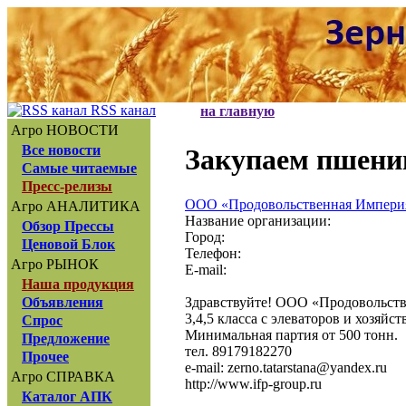
RSS канал
на главную
Агро НОВОСТИ
Все новости
Закупаем пшениц
Самые читаемые
Пресс-релизы
ООО «Продовольственная Импери
Агро АНАЛИТИКА
Название организации:
Обзор Прессы
Город:
Ценовой Блок
Телефон:
Агро РЫНОК
E-mail:
Наша продукция
Здравствуйте! ООО «Продовольств
Объявления
3,4,5 класса с элеваторов и хозяйс
Спрос
Минимальная партия от 500 тонн.
Предложение
тел. 89179182270
Прочее
e-mail: zerno.tatarstana@yandex.ru
Агро СПРАВКА
http://www.ifp-group.ru
Каталог АПК