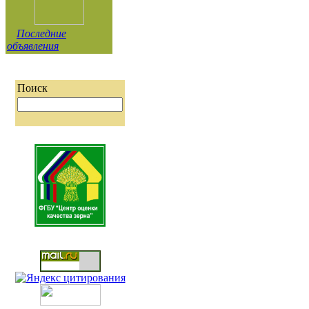
Последние
объявления
Поиск