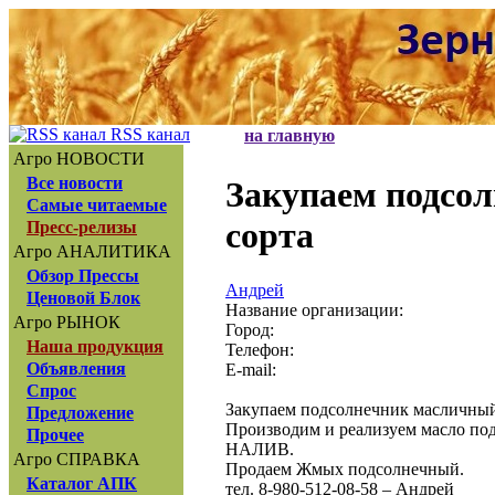
RSS канал
на главную
Агро НОВОСТИ
Все новости
Закупаем подсо
Самые читаемые
сорта
Пресс-релизы
Агро АНАЛИТИКА
Обзор Прессы
Андрей
Ценовой Блок
Название организации:
Агро РЫНОК
Город:
Наша продукция
Телефон:
Объявления
E-mail:
Спрос
Закупаем подсолнечник масличный Г
Предложение
Производим и реализуем масло по
Прочее
НАЛИВ.
Агро СПРАВКА
Продаем Жмых подсолнечный.
Каталог АПК
тел. 8-980-512-08-58 – Андрей