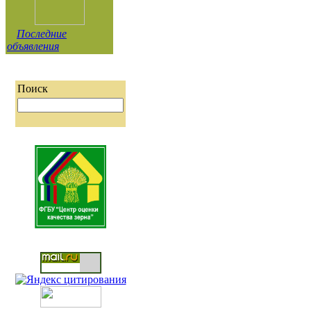
Последние
объявления
Поиск