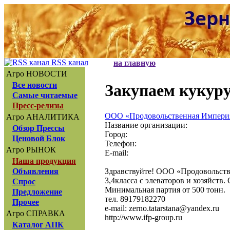
RSS канал
на главную
Агро НОВОСТИ
Все новости
Закупаем кукуруз
Самые читаемые
Пресс-релизы
ООО «Продовольственная Импери
Агро АНАЛИТИКА
Название организации:
Обзор Прессы
Город:
Ценовой Блок
Телефон:
Агро РЫНОК
E-mail:
Наша продукция
Здравствуйте! ООО «Продовольств
Объявления
3,4класса с элеваторов и хозяйств.
Спрос
Минимальная партия от 500 тонн.
Предложение
тел. 89179182270
Прочее
e-mail: zerno.tatarstana@yandex.ru
Агро СПРАВКА
http://www.ifp-group.ru
Каталог АПК