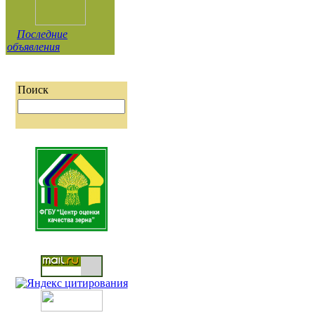
Последние
объявления
Поиск