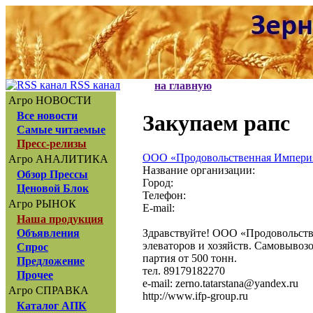
RSS канал
на главную
Агро НОВОСТИ
Все новости
Закупаем рапс
Самые читаемые
Пресс-релизы
ООО «Продовольственная Импери
Агро АНАЛИТИКА
Название организации:
Обзор Прессы
Город:
Ценовой Блок
Телефон:
Агро РЫНОК
E-mail:
Наша продукция
Здравствуйте! ООО «Продовольств
Объявления
элеваторов и хозяйств. Самовывоз
Спрос
партия от 500 тонн.
Предложение
тел. 89179182270
Прочее
e-mail: zerno.tatarstana@yandex.ru
Агро СПРАВКА
http://www.ifp-group.ru
Каталог АПК