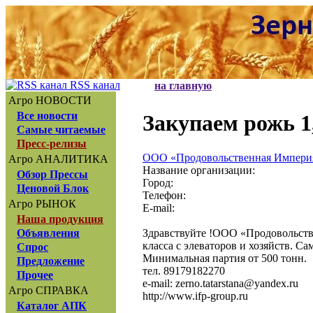
RSS канал
на главную
Агро НОВОСТИ
Все новости
Закупаем рожь 1,
Самые читаемые
Пресс-релизы
ООО «Продовольственная Импери
Агро АНАЛИТИКА
Название организации:
Обзор Прессы
Город:
Ценовой Блок
Телефон:
Агро РЫНОК
E-mail:
Наша продукция
Здравствуйте !ООО «Продовольстве
Объявления
класса с элеваторов и хозяйств. С
Спрос
Минимальная партия от 500 тонн.
Предложение
тел. 89179182270
Прочее
e-mail: zerno.tatarstana@yandex.ru
Агро СПРАВКА
http://www.ifp-group.ru
Каталог АПК