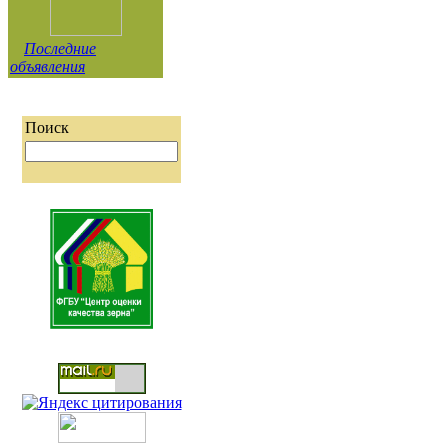
Последние
объявления
Поиск