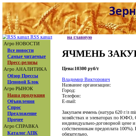
RSS канал
на главную
Агро НОВОСТИ
Все новости
ЯЧМЕНЬ ЗАК
Самые читаемые
Пресс-релизы
Цена:10300 руб/т
Агро АНАЛИТИКА
Обзор Прессы
Владимир Викторович
Ценовой Блок
Название организации:
Агро РЫНОК
Город:
Наша продукция
Телефон:
E-mail:
Объявления
Спрос
Закупаем ячмень (натура 620 г/л mi
Предложение
хозяйствах и элеваторах по ЮФО
Прочее
индивидуально-договорной цене и
Агро СПРАВКА
собственникам предоплата 100%).
Каталог АПК
обязательно.