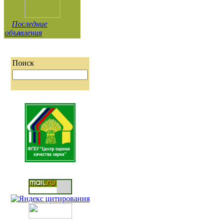
Последние
объявления
Поиск