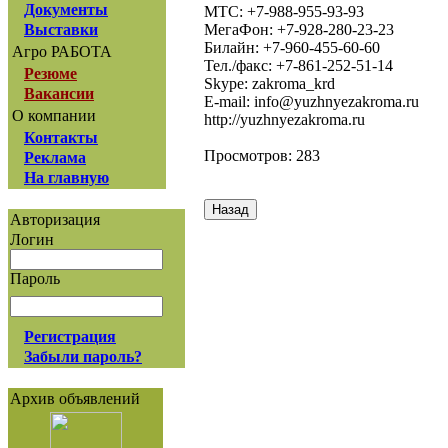
Документы
МТС: +7-988-955-93-93
МегаФон: +7-928-280-23-23
Выставки
Билайн: +7-960-455-60-60
Агро РАБОТА
Тел./факс: +7-861-252-51-14
Резюме
Skype: zakroma_krd
Вакансии
E-mail: info@yuzhnyezakroma.ru
О компании
http://yuzhnyezakroma.ru
Контакты
Просмотров: 283
Реклама
На главную
Авторизация
Логин
Пароль
Регистрация
Забыли пароль?
Архив объявлений