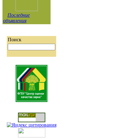
Последние
объявления
Поиск