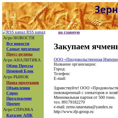
RSS канал
на главную
Агро НОВОСТИ
Все новости
Закупаем ячмен
Самые читаемые
Пресс-релизы
ООО «Продовольственная Импери
Агро АНАЛИТИКА
Название организации:
Обзор Прессы
Город:
Ценовой Блок
Телефон:
Агро РЫНОК
E-mail:
Наша продукция
Здравствуйте! ООО «Продовольств
Объявления
пивоваренный с элеваторов и хозя
Спрос
Минимальная партия от 500 тонн.
Предложение
тел. 89179182270
Прочее
e-mail: zerno.tatarstana@yandex.ru
Агро СПРАВКА
http://www.ifp-group.ru
Каталог АПК