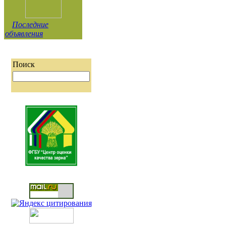
Последние
объявления
Поиск