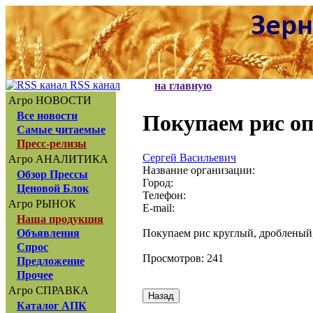
RSS канал
на главную
Агро НОВОСТИ
Все новости
Покупаем рис о
Самые читаемые
Пресс-релизы
Сергей Васильевич
Агро АНАЛИТИКА
Название организации:
Обзор Прессы
Город:
Ценовой Блок
Телефон:
Агро РЫНОК
E-mail:
Наша продукция
Покупаем рис круглый, дробленый
Объявления
Спрос
Просмотров: 241
Предложение
Прочее
Агро СПРАВКА
Каталог АПК