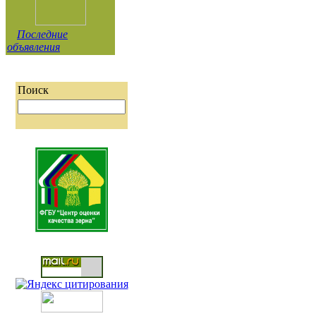
Последние
объявления
Поиск