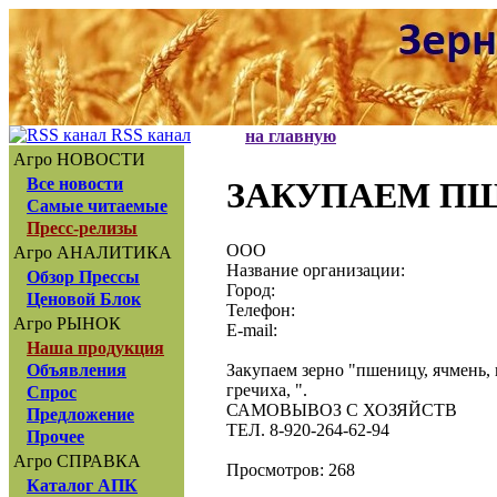
RSS канал
на главную
Агро НОВОСТИ
Все новости
ЗАКУПАЕМ ПШ
Самые читаемые
Пресс-релизы
ООО
Агро АНАЛИТИКА
Название организации:
Обзор Прессы
Город:
Ценовой Блок
Телефон:
Агро РЫНОК
E-mail:
Наша продукция
Закупаем зерно "пшеницу, ячмень, 
Объявления
гречиха, ".
Спрос
САМОВЫВОЗ С ХОЗЯЙСТВ
Предложение
ТЕЛ. 8-920-264-62-94
Прочее
Агро СПРАВКА
Просмотров: 268
Каталог АПК