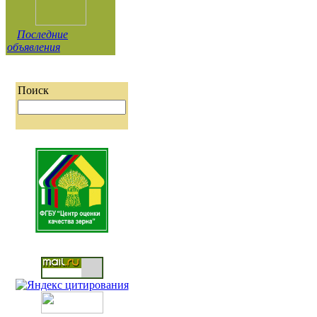
Последние
объявления
Поиск