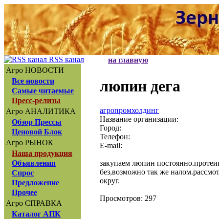
RSS канал
на главную
Агро НОВОСТИ
Все новости
люпин дега
Самые читаемые
Пресс-релизы
агропромхолдинг
Агро АНАЛИТИКА
Название организации:
Обзор Прессы
Город:
Ценовой Блок
Телефон:
Агро РЫНОК
E-mail:
Наша продукция
закупаем люпин постоянно.протеин
Объявления
без,возможно так же налом.рассмо
Спрос
округ.
Предложение
Прочее
Просмотров: 297
Агро СПРАВКА
Каталог АПК