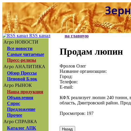
RSS канал
на главную
Агро НОВОСТИ
Все новости
Продам люпин
Самые читаемые
Пресс-релизы
Фролов Олег
Агро АНАЛИТИКА
Название организации:
Обзор Прессы
Город:
Ценовой Блок
Телефон:
Агро РЫНОК
E-mail:
Наша продукция
КФХ реализует люпин 240 тоннн, в
Объявления
область, Дмитровский район. Про
Спрос
Предложение
Просмотров: 197
Прочее
Агро СПРАВКА
Каталог АПК