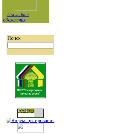
Последние
объявления
Поиск