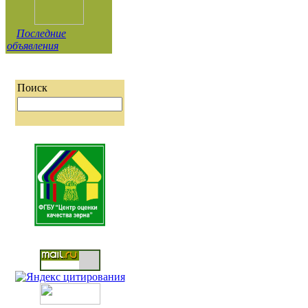
Последние
объявления
Поиск