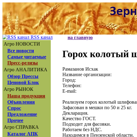
RSS канал
на главную
Агро НОВОСТИ
Все новости
Горох колотый
Самые читаемые
Пресс-релизы
Рамазанов Исхак
Агро АНАЛИТИКА
Название организации:
Обзор Прессы
Город:
Ценовой Блок
Телефон:
Агро РЫНОК
E-mail:
Наша продукция
Реализуем горох колотый шлифов
Объявления
Зафасован в мешки по 50 и 25 кг.
Спрос
Декларация.
Предложение
Качество ГОСТ.
Прочее
Подходит для фасовки.
Агро СПРАВКА
Работаем без НДС.
Каталог АПК
Находимся в Пензенской области.