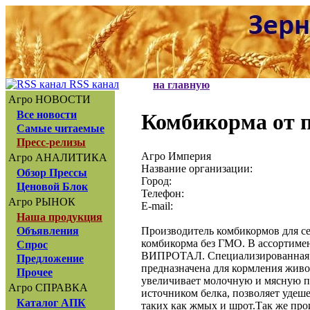
RSS канал
на главную
Агро НОВОСТИ
Все новости
Комбикорма от 
Самые читаемые
Пресс-релизы
Агро Империя
Агро АНАЛИТИКА
Название организации:
Обзор Прессы
Город:
Ценовой Блок
Телефон:
Агро РЫНОК
E-mail:
Наша продукция
Производитель комбикормов для с
Объявления
комбикорма без ГМО. В ассортимен
Спрос
ВИПРОТАЛ. Специализированная ж
Предложение
предназначена для кормления живо
Прочее
увеличивает молочную и мясную п
Агро СПРАВКА
источником белка, позволяет удеше
Каталог АПК
таких как жмых и шрот.Так же про