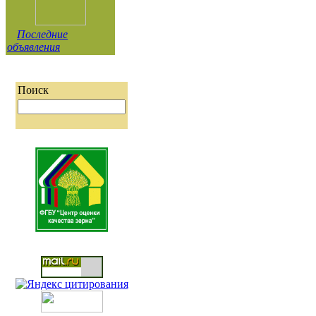
Последние
объявления
Поиск