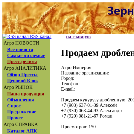
RSS канал
на главную
Агро НОВОСТИ
Все новости
Продаем дробле
Самые читаемые
Пресс-релизы
Агро Империя
Агро АНАЛИТИКА
Название организации:
Обзор Прессы
Город:
Ценовой Блок
Телефон:
Агро РЫНОК
E-mail:
Наша продукция
Продаем кукурузу дробленную. 200 
Объявления
+7 (903) 637-01-39 Алексей
Спрос
+7 (930) 063-44-93 Александр
Предложение
+7 (920) 081-21-67 Роман
Прочее
Агро СПРАВКА
Просмотров: 150
Каталог АПК