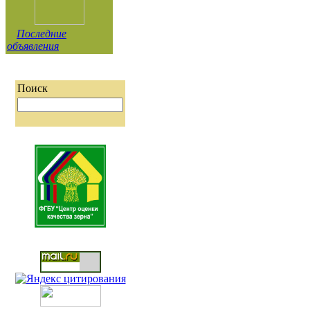
Последние
объявления
Поиск