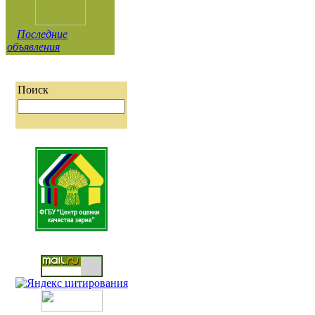
Последние
объявления
Поиск