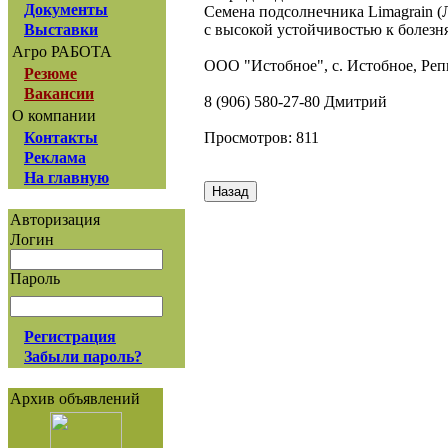
Документы
Семена подсолнечника Limagrain 
с высокой устойчивостью к болезня
Выставки
Агро РАБОТА
ООО "Истобное", с. Истобное, Реп
Резюме
Вакансии
8 (906) 580-27-80 Дмитрий
О компании
Просмотров: 811
Контакты
Реклама
На главную
Авторизация
Логин
Пароль
Регистрация
Забыли пароль?
Архив объявлений