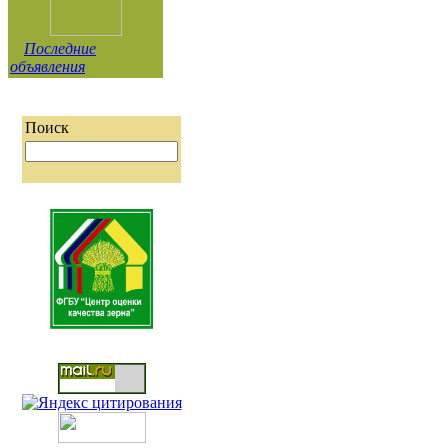
Последние
объявления
Поиск