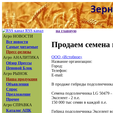
RSS канал
на главную
Агро НОВОСТИ
Все новости
Продаем семена 
Самые читаемые
Пресс-релизы
ООО «Истобное»
Агро АНАЛИТИКА
Название организации:
Обзор Прессы
Город:
Ценовой Блок
Телефон:
Агро РЫНОК
E-mail:
Наша продукция
В продаже гибриды подсолнечника
Объявления
Спрос
Семена подсолнечника LG 50479 - 4
Предложение
Экселент - 2 п.е.
Прочее
150 000 тыс семян в каждой п.е.
Агро СПРАВКА
Каталог АПК
Гибрид подсолнечника Экселент во