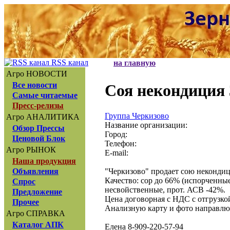
RSS канал
на главную
Агро НОВОСТИ
Все новости
Соя некондиция 
Самые читаемые
Пресс-релизы
Группа Черкизово
Агро АНАЛИТИКА
Название организации:
Обзор Прессы
Город:
Ценовой Блок
Телефон:
Агро РЫНОК
E-mail:
Наша продукция
"Черкизово" продает сою некондици
Объявления
Качество: сор до 66% (испорченные
Спрос
несвойственные, прот. АСВ -42%.
Предложение
Цена договорная с НДС с отгрузкой
Прочее
Анализную карту и фото направлю 
Агро СПРАВКА
Каталог АПК
Елена 8-909-220-57-94