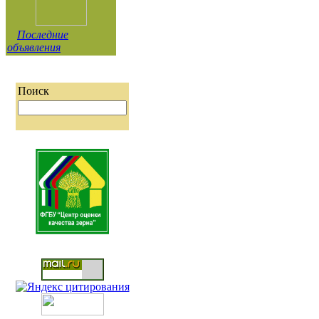
Последние
объявления
Поиск