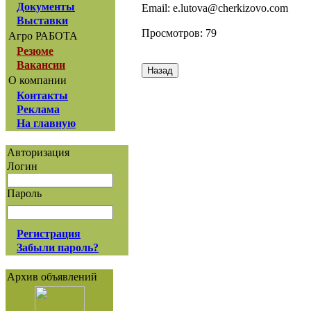
Документы
Email: e.lutova@cherkizovo.com
Выставки
Просмотров: 79
Агро РАБОТА
Резюме
Вакансии
О компании
Контакты
Реклама
На главную
Авторизация
Логин
Пароль
Регистрация
Забыли пароль?
Архив объявлений