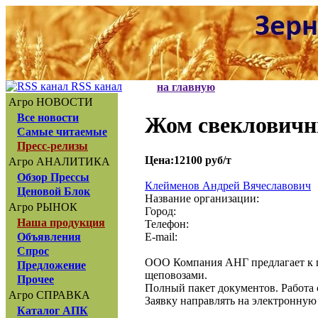
RSS канал
на главную
Агро НОВОСТИ
Все новости
Жом свекловичн
Самые читаемые
Пресс-релизы
Цена:12100 руб/т
Агро АНАЛИТИКА
Обзор Прессы
Клейменов Андрей Вячеславович
Ценовой Блок
Название организации:
Агро РЫНОК
Город:
Наша продукция
Телефон:
E-mail:
Объявления
Спрос
ООО Компания АНГ предлагает к п
Предложение
щеповозами.
Прочее
Полный пакет документов. Работа 
Агро СПРАВКА
Заявку направлять на электронную 
Каталог АПК