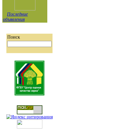
Последние
объявления
Поиск