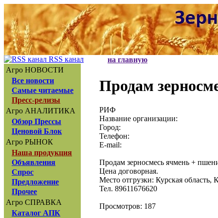
RSS канал
на главную
Агро НОВОСТИ
Все новости
Продам зерносме
Самые читаемые
Пресс-релизы
РИФ
Агро АНАЛИТИКА
Название организации:
Обзор Прессы
Город:
Ценовой Блок
Телефон:
Агро РЫНОК
E-mail:
Наша продукция
Продам зерносмесь ячмень + пшениц
Объявления
Цена договорная.
Спрос
Место отгрузки: Курская область, 
Предложение
Тел. 89611676620
Прочее
Агро СПРАВКА
Просмотров: 187
Каталог АПК