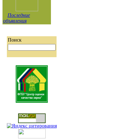
Последние
объявления
Поиск