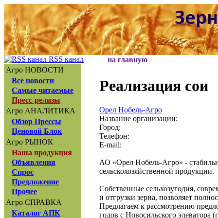
RSS канал
на главную
Агро НОВОСТИ
Все новости
Реализация сои
Самые читаемые
Пресс-релизы
Орел Нобель-Агро
Агро АНАЛИТИКА
Название организации:
Обзор Прессы
Город:
Ценовой Блок
Телефон:
Агро РЫНОК
E-mail:
Наша продукция
АО «Орел Нобель-Агро» - стабильн
Объявления
сельскохозяйственной продукции.
Спрос
Предложение
Собственные сельхозугодия, совре
Прочее
и отгрузки зерна, позволяет полн
Агро СПРАВКА
Предлагаем к рассмотрению предл
Каталог АПК
годов с Новосильского элеватора (