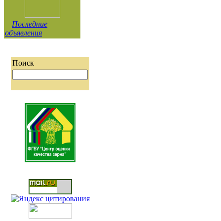
Последние
объявления
Поиск