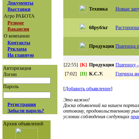
Документы
Техника
Новые запч
Выставки
Агро РАБОТА
Резюме
68руб/кг
Расторопша
Вакансии
О компании
Контакты
Продукция
Пшеница пр
Реклама
На главную
[22:55]
[K]
Продукция
Пшеницу - 
Авторизация
[7:02]
[II]
К.С.У.
Горчица же
Логин
Пароль
[
Добавить объявление
]
Это важно!
Регистрация
Доска объявлений на нашем порта
Забыли пароль?
оптовому, продовольственному рын
условии соблюдения следующих
прав
Архив объявлений