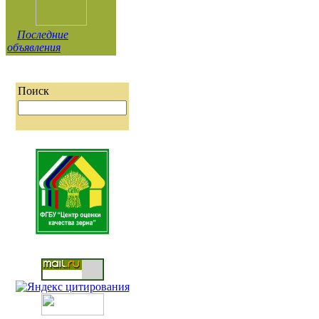
Последние
объявления
Поиск