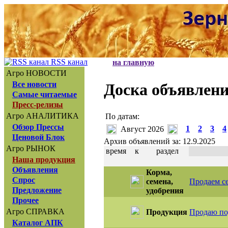
RSS канал
на главную
Агро НОВОСТИ
Все новости
Доска объявлен
Самые читаемые
Пресс-релизы
Агро АНАЛИТИКА
По датам:
Обзор Прессы
1
2
3
4
Август 2026
Ценовой Блок
Архив объявлений за: 12.9.2025
Агро РЫНОК
время
к
раздел
Наша продукция
Объявления
Корма,
Спрос
семена,
Продаем се
Предложение
удобрения
Прочее
Агро СПРАВКА
Продукция
Продаю по
Каталог АПК