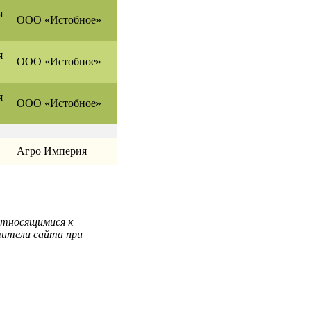
я
ООО «Истобное»
я
ООО «Истобное»
я
ООО «Истобное»
Агро Империя
относящимися к
тители сайта при