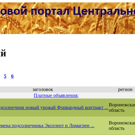
ий
5
6
заголовок
регион
Платные объявления:
Воронежска
дсолнечник новый урожай Форвардный контракт ...
область
Воронежска
мена подсолнечника Экселент и Лимагрен ...
область