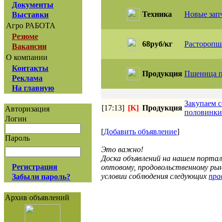
Документы
Техника
Новые запч
Выставки
Агро РАБОТА
Резюме
68руб/кг
Расторопша
Вакансии
О компании
Контакты
Продукция
Пшеница пр
Реклама
На главную
Закупаем с
[17:13]
[K]
Продукция
Авторизация
половинки.
Логин
[
Добавить объявление
]
Пароль
Это важно!
Доска объявлений на нашем порта
Регистрация
оптовому, продовольственному рын
условии соблюдения следующих
прав
Забыли пароль?
Архив объявлений