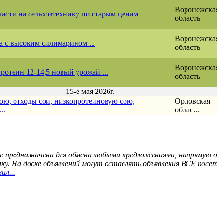
Воронежска
асти на сельхозтехнику по старым ценам ...
область
Воронежска
 с высоким силимарином ...
область
Воронежска
отеин 12-14,5 новый урожай ...
область
15-е мая 2026г.
ою, отходы сои, низкопротеиновую сою,
Орловская
..
облас...
ле предназначена для обмена любыми предложениями, напрямую 
ку. На доске объявлений могут оставлять объявления ВСЕ посе
ил...