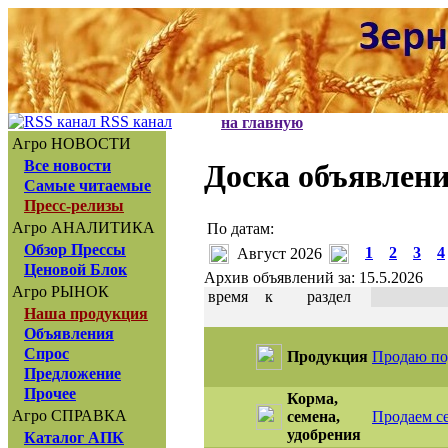
RSS канал
на главную
Агро НОВОСТИ
Все новости
Доска объявлен
Самые читаемые
Пресс-релизы
Агро АНАЛИТИКА
По датам:
Обзор Прессы
1
2
3
4
Август 2026
Ценовой Блок
Архив объявлений за: 15.5.2026
Агро РЫНОК
время
к
раздел
Наша продукция
Объявления
Спрос
Продукция
Продаю по
Предложение
Прочее
Корма,
Агро СПРАВКА
семена,
Продаем се
удобрения
Каталог АПК