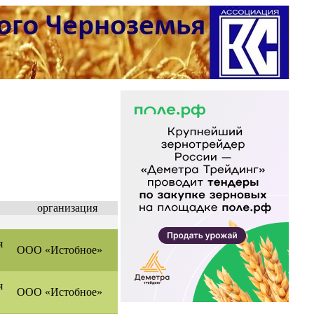
организация
я
ООО «Истобное»
я
ООО «Истобное»