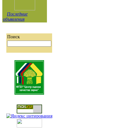
Последние
объявления
Поиск