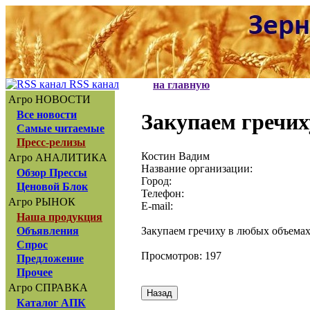
RSS канал
на главную
Агро НОВОСТИ
Все новости
Закупаем гречих
Самые читаемые
Пресс-релизы
Костин Вадим
Агро АНАЛИТИКА
Название организации:
Обзор Прессы
Город:
Ценовой Блок
Телефон:
Агро РЫНОК
E-mail:
Наша продукция
Закупаем гречиху в любых объемах
Объявления
Спрос
Просмотров: 197
Предложение
Прочее
Агро СПРАВКА
Каталог АПК