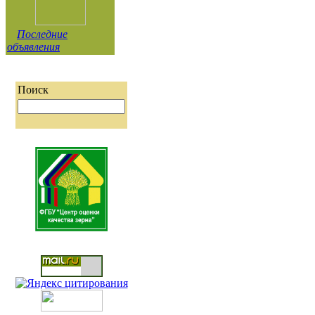
Последние
объявления
Поиск