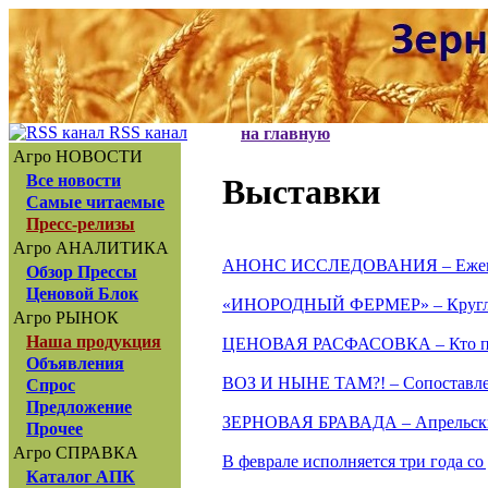
RSS канал
на главную
Агро НОВОСТИ
Все новости
Выставки
Самые читаемые
Пресс-релизы
Агро АНАЛИТИКА
АНОНС ИССЛЕДОВАНИЯ – Ежегодн
Обзор Прессы
Ценовой Блок
«ИНОРОДНЫЙ ФЕРМЕР» – Круглый
Агро РЫНОК
Наша продукция
ЦЕНОВАЯ РАСФАСОВКА – Кто потр
Объявления
ВОЗ И НЫНЕ ТАМ?! – Сопоставлен
Спрос
Предложение
ЗЕРНОВАЯ БРАВАДА – Апрельские
Прочее
Агро СПРАВКА
В феврале исполняется три года с
Каталог АПК