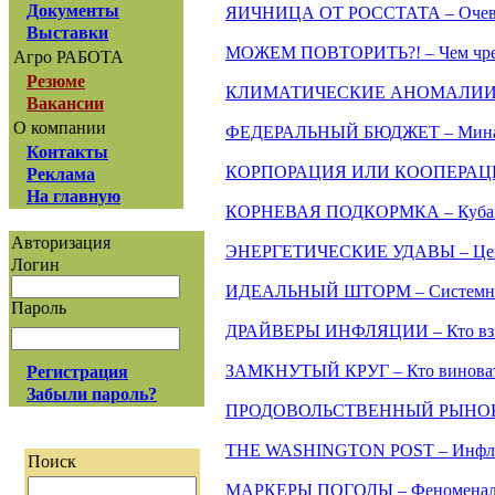
Документы
ЯИЧНИЦА ОТ РОССТАТА – Очевид
Выставки
МОЖЕМ ПОВТОРИТЬ?! – Чем чрева
Агро РАБОТА
Резюме
КЛИМАТИЧЕСКИЕ АНОМАЛИИ – Кто
Вакансии
О компании
ФЕДЕРАЛЬНЫЙ БЮДЖЕТ – Мина нап
Контакты
КОРПОРАЦИЯ ИЛИ КООПЕРАЦИЯ – 
Реклама
На главную
КОРНЕВАЯ ПОДКОРМКА – Кубанск
Авторизация
ЭНЕРГЕТИЧЕСКИЕ УДАВЫ – Ценовая
Логин
ИДЕАЛЬНЫЙ ШТОРМ – Системный 
Пароль
ДРАЙВЕРЫ ИНФЛЯЦИИ – Кто взви
ЗАМКНУТЫЙ КРУГ – Кто виноват, 
Регистрация
Забыли пароль?
ПРОДОВОЛЬСТВЕННЫЙ РЫНОК РОС
THE WASHINGTON POST – Инфляци
Поиск
МАРКЕРЫ ПОГОДЫ – Феноменальн