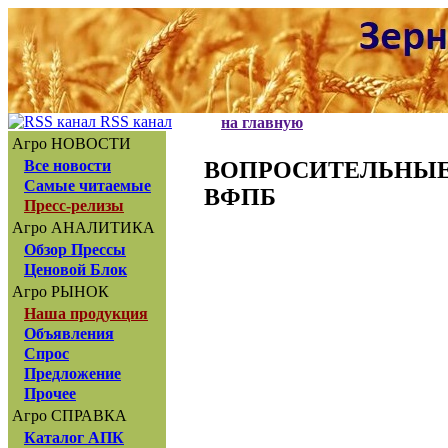
RSS канал
на главную
Агро НОВОСТИ
ВОПРОСИТЕЛЬНЫЕ З
Все новости
Самые читаемые
ВФПБ
Пресс-релизы
Агро АНАЛИТИКА
Обзор Прессы
Ценовой Блок
Агро РЫНОК
Наша продукция
Объявления
Спрос
Предложение
Прочее
Агро СПРАВКА
Каталог АПК