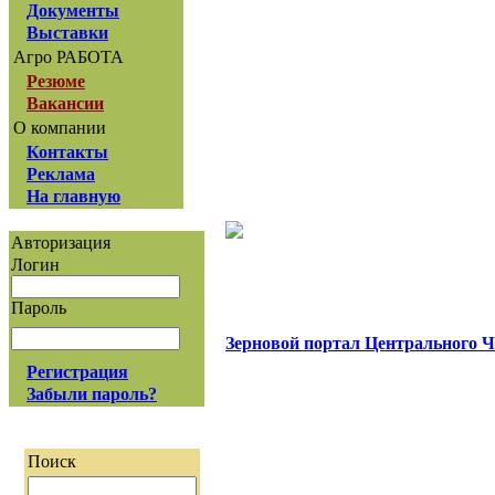
Документы
Выставки
Агро РАБОТА
Резюме
Вакансии
О компании
Контакты
Реклама
На главную
Авторизация
Логин
Пароль
Зерновой портал Центрального 
Регистрация
Забыли пароль?
Поиск