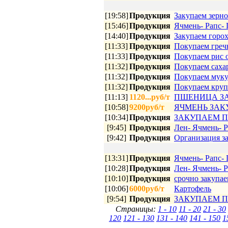
[19:58]
Продукция
Закупаем зерно
[15:46]
Продукция
Ячмень- Рапс- 
[14:40]
Продукция
Закупаем горох 
[11:33]
Продукция
Покупаем греч
[11:33]
Продукция
Покупаем рис 
[11:32]
Продукция
Покупаем саха
[11:32]
Продукция
Покупаем муку
[11:32]
Продукция
Покупаем круп
[11:13]
1120...руб/т
ПШЕНИЦА З
[10:58]
9200руб/т
ЯЧМЕНЬ ЗА
[10:34]
Продукция
ЗАКУПАЕМ П
[9:45]
Продукция
Лен- Ячмень- Р
[9:42]
Продукция
Организация з
[13:31]
Продукция
Ячмень- Рапс- 
[10:28]
Продукция
Лен- Ячмень- Р
[10:10]
Продукция
срочно закупае
[10:06]
6000руб/т
Картофель
[9:54]
Продукция
ЗАКУПАЕМ П
Страницы:
1 - 10
11 - 20
21 - 30
120
121 - 130
131 - 140
141 - 150
1