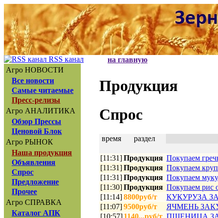
RSS канал
на главную
Агро НОВОСТИ
Все новости
Продукция
Самые читаемые
Пресс-релизы
Спрос
Агро АНАЛИТИКА
Обзор Прессы
Ценовой Блок
время
раздел
Агро РЫНОК
Наша продукция
[11:31]
Продукция
Покупаем греч
Объявления
[11:31]
Продукция
Покупаем круп
Спрос
[11:31]
Продукция
Покупаем муку
Предложение
[11:30]
Продукция
Покупаем рис 
Прочее
[11:14]
8800руб/т
КУКУРУЗА З
Агро СПРАВКА
[11:07]
9500руб/т
ЯЧМЕНЬ ЗА
Каталог АПК
[10:57]
1140...руб/т
ПШЕНИЦА З