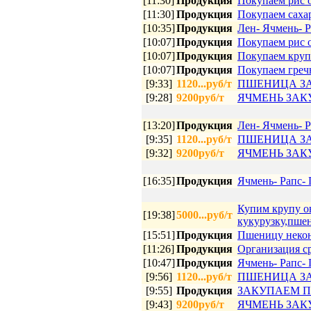
[11:30]
Продукция
Покупаем рис 
[11:30]
Продукция
Покупаем саха
[10:35]
Продукция
Лен- Ячмень- Р
[10:07]
Продукция
Покупаем рис 
[10:07]
Продукция
Покупаем круп
[10:07]
Продукция
Покупаем греч
[9:33]
1120...руб/т
ПШЕНИЦА З
[9:28]
9200руб/т
ЯЧМЕНЬ ЗА
[13:20]
Продукция
Лен- Ячмень- Р
[9:35]
1120...руб/т
ПШЕНИЦА З
[9:32]
9200руб/т
ЯЧМЕНЬ ЗА
[16:35]
Продукция
Ячмень- Рапс- 
Купим крупу о
[19:38]
5000...руб/т
кукурузку,пшен
[15:51]
Продукция
Пшеницу некон
[11:26]
Продукция
Организация ср
[10:47]
Продукция
Ячмень- Рапс- 
[9:56]
1120...руб/т
ПШЕНИЦА З
[9:55]
Продукция
ЗАКУПАЕМ П
[9:43]
9200руб/т
ЯЧМЕНЬ ЗА