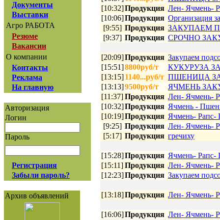
Документы
[10:32]
Продукция
Лен- Ячмень- Р
Выставки
[10:06]
Продукция
Организация за
Агро РАБОТА
[9:55]
Продукция
ЗАКУПАЕМ П
Резюме
[9:37]
Продукция
СРОЧНО ЗАК
Вакансии
О компании
[20:09]
Продукция
Закупаем подс
[15:51]
8800руб/т
КУКУРУЗА З
Контакты
[13:15]
1140...руб/т
ПШЕНИЦА З
Реклама
[13:13]
9500руб/т
ЯЧМЕНЬ ЗА
На главную
[11:37]
Продукция
Лен- Ячмень- Р
[10:32]
Продукция
Ячмень - Пшени
Авторизация
[10:19]
Продукция
Ячмень- Рапс- 
Логин
[9:25]
Продукция
Лен- Ячмень- Р
[5:17]
Продукция
гречиху
Пароль
[15:28]
Продукция
Ячмень- Рапс- 
Регистрация
[15:11]
Продукция
Лен- Ячмень- Р
Забыли пароль?
[12:23]
Продукция
Закупаем подс
[13:18]
Продукция
Лен- Ячмень- Р
Архив объявлений
[16:06]
Продукция
Лен- Ячмень- Р