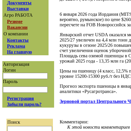
Документы
Выставки
6 января 2026 года Иордания (MIT
Агро РАБОТА
вероятно, румынское) по цене $260
Резюме
пересчете на FOB Новороссийск за
Вакансии
О компании
Январский отчет USDA оказался м
2025/27 увеличен на 4,4 млн тонн 
Контакты
кукурузы в сезоне 2025/26 повышен
Реклама
счет увеличения оценок уборочно
На главную
Площадь сева озимой пшеницы в С
урожай 2025 года - 13,35 млн га (20
Авторизация
Логин
Цены на пшеницу (4 класс, 12,5% 
уровне 15200-15300 руб./т без НДС,
Пароль
Прогноз экспорта пшеницы в январе
аналитики «Русагротранса».
Регистрация
Зерновой портал Центрального 
Забыли пароль?
Комментарии:
Поиск
К этой новости комментариев 