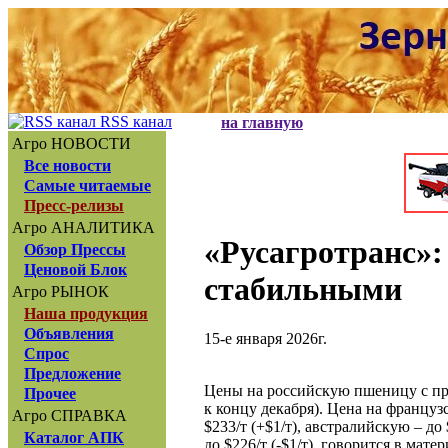
RSS канал
на главную
Агро НОВОСТИ
Все новости
Самые читаемые
Пресс-релизы
Агро АНАЛИТИКА
«Русагротранс»
:
Обзор Прессы
Ценовой Блок
стабильными
Агро РЫНОК
Наша продукция
Объявления
15-е января 2026г.
Спрос
Предложение
Цены на российскую пшеницу с про
Прочее
к концу декабря). Цена на француз
Агро СПРАВКА
$233/т (+$1/т), австралийскую – до
Каталог АПК
до $226/т (-$1/т), говорится в ма