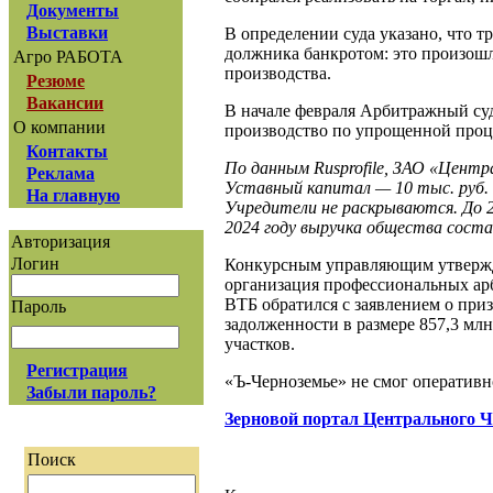
Документы
Выставки
В определении суда указано, что т
должника банкротом: это произошл
Агро РАБОТА
производства.
Резюме
Вакансии
В начале февраля Арбитражный су
О компании
производство по упрощенной процед
Контакты
По данным Rusprofile, ЗАО «Центр
Реклама
Уставный капитал — 10 тыс. руб.
На главную
Учредители не раскрываются. До 2
2024 году выручка общества соста
Авторизация
Логин
Конкурсным управляющим утвержде
организация профессиональных ар
ВТБ обратился с заявлением о при
Пароль
задолженности в размере 857,3 мл
участков.
Регистрация
«Ъ-Черноземье» не смог оперативн
Забыли пароль?
Зерновой портал Центрального 
Поиск