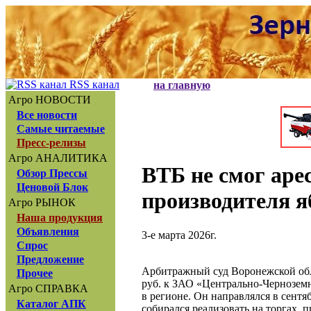
RSS канал
на главную
Агро НОВОСТИ
Все новости
Самые читаемые
Пресс-релизы
Агро АНАЛИТИКА
ВТБ не смог аре
Обзор Прессы
Ценовой Блок
производителя я
Агро РЫНОК
Наша продукция
Объявления
3-е марта 2026г.
Спрос
Предложение
Арбитражный суд Воронежской обла
Прочее
руб. к ЗАО «Центрально-Чернозем
Агро СПРАВКА
в регионе. Он направлялся в сент
Каталог АПК
собирался реализовать на торгах,