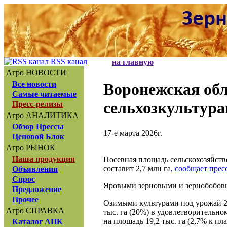
RSS канал
на главную
Агро НОВОСТИ
Все новости
Воронежская обл
Самые читаемые
сельхозкультура
Пресс-релизы
Агро АНАЛИТИКА
Обзор Прессы
17-е марта 2026г.
Ценовой Блок
Агро РЫНОК
Наша продукция
Посевная площадь сельскохозяйстве
составит 2,7 млн га,
сообщает прес
Объявления
Спрос
Яровыми зерновыми и зернобобовыми
Предложение
Прочее
Озимыми культурами под урожай 202
Агро СПРАВКА
тыс. га (20%) в удовлетворительно
на площадь 19,2 тыс. га (2,7% к пла
Каталог АПК