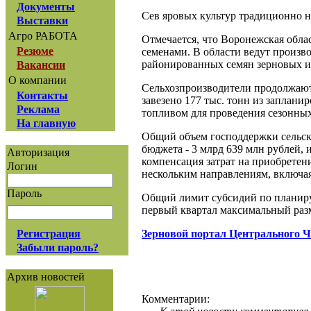
Документы
Сев яровых культур традиционно н
Выставки
Агро РАБОТА
Отмечается, что Воронежская обла
Резюме
семенами. В области ведут произво
районированных семян зерновых и 
Вакансии
О компании
Сельхозпроизводители продолжают
Контакты
завезено 177 тыс. тонн из заплани
Реклама
топливом для проведения сезонных
На главную
Общий объем господдержки сельско
бюджета - 3 млрд 639 млн рублей, 
Авторизация
компенсация затрат на приобретен
Логин
нескольким направлениям, включая
Пароль
Общий лимит субсидий по планиру
первый квартал максимальный разм
Зерновой портал Центрального 
Регистрация
Забыли пароль?
Архив новостей
Комментарии: