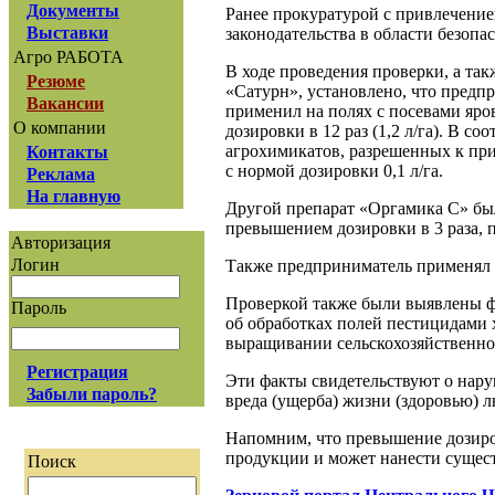
Документы
Ранее прокуратурой с привлечение
Выставки
законодательства в области безоп
Агро РАБОТА
В ходе проведения проверки, а т
Резюме
«Сатурн», установлено, что предп
Вакансии
применил на полях с посевами яр
О компании
дозировки в 12 раз (1,2 л/га). В 
агрохимикатов, разрешенных к пр
Контакты
с нормой дозировки 0,1 л/га.
Реклама
На главную
Другой препарат «Оргамика С» был
превышением дозировки в 3 раза, 
Авторизация
Логин
Также предприниматель применял п
Проверкой также были выявлены ф
Пароль
об обработках полей пестицидами
выращивании сельскохозяйственно
Регистрация
Эти факты свидетельствуют о нар
Забыли пароль?
вреда (ущерба) жизни (здоровью) 
Напомним, что превышение дозиро
продукции и может нанести сущес
Поиск