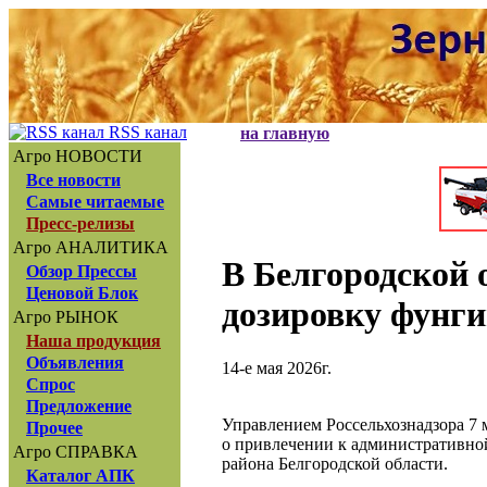
RSS канал
на главную
Агро НОВОСТИ
Все новости
Самые читаемые
Пресс-релизы
Агро АНАЛИТИКА
В Белгородской 
Обзор Прессы
Ценовой Блок
дозировку фунги
Агро РЫНОК
Наша продукция
Объявления
14-е мая 2026г.
Спрос
Предложение
Управлением Россельхознадзора 7
Прочее
о привлечении к административно
Агро СПРАВКА
района Белгородской области.
Каталог АПК