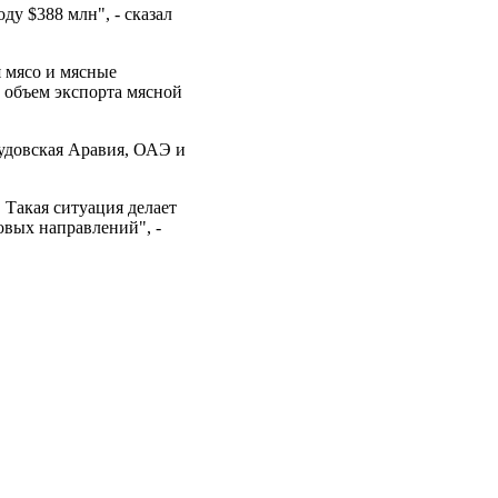
ду $388 млн", - сказал
я мясо и мясные
о объем экспорта мясной
удовская Аравия, ОАЭ и
 Такая ситуация делает
овых направлений", -