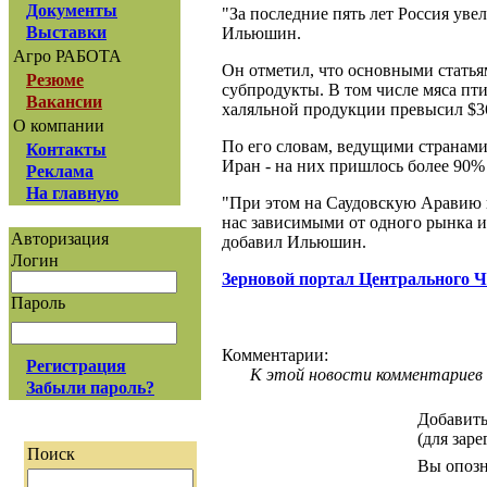
Документы
"За последние пять лет Россия уве
Выставки
Ильюшин.
Агро РАБОТА
Он отметил, что основными статья
Резюме
субпродукты. В том числе мяса пти
Вакансии
халяльной продукции превысил $3
О компании
По его словам, ведущими странам
Контакты
Иран - на них пришлось более 90% 
Реклама
На главную
"При этом на Саудовскую Аравию п
нас зависимыми от одного рынка и
Авторизация
добавил Ильюшин.
Логин
Зерновой портал Центрального 
Пароль
Комментарии:
Регистрация
К этой новости комментариев 
Забыли пароль?
Добавить
(для зар
Поиск
Вы опозн