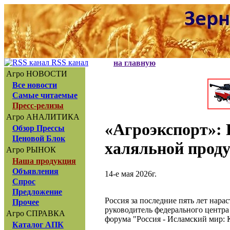
RSS канал
на главную
Агро НОВОСТИ
Все новости
Самые читаемые
Пресс-релизы
Агро АНАЛИТИКА
«Агроэкспорт»
:
Обзор Прессы
Ценовой Блок
халяльной прод
Агро РЫНОК
Наша продукция
Объявления
14-е мая 2026г.
Спрос
Предложение
Россия за последние пять лет нара
Прочее
руководитель федерального центр
Агро СПРАВКА
форума "Россия - Исламский мир: 
Каталог АПК