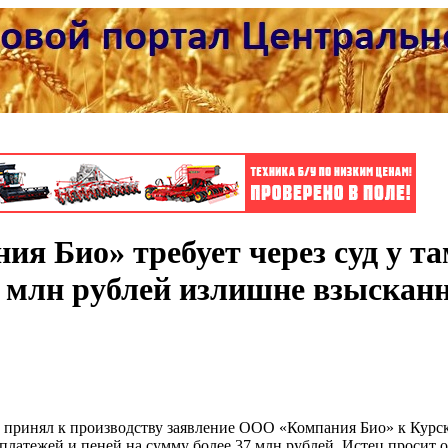
ия Био» требует через суд у т
7 млн рублей излишне взыскан
 принял к производству заявление ООО «Компания Био» к Курск
латежей и пеней на сумму более 37 млн рублей. Истец просит 