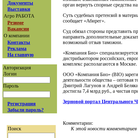
Документы
орган вернуть спорные средства н
Выставки
Суть судебных претензий в материа
Агро РАБОТА
сообщает «Абирег».
Резюме
Вакансии
Суд обязал стороны представить п
О компании
направить дополнительные доказа
возможный отзыв таможни.
Контакты
Реклама
«Компания Био» специализируется
На главную
дистрибьютором российских, евро
комплекс располагаются в Москве.
Авторизация
Логин
ООО «Компания Био» (BIO) зарегис
деятельности общества – оптовая
Дмитрий Лагунов и Андрей Беляки
Пароль
достигла 7,4 млрд руб., а чистая пр
Зерновой портал Центрального 
Регистрация
Забыли пароль?
Комментарии:
К этой новости комментариев 
Поиск