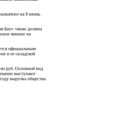
назначено на 8 июня,
ия Био» также должна
анное мнение на
яется официальным
ии и ее складской
млн руб. Основной вид
омпании выступают
году выручка общества