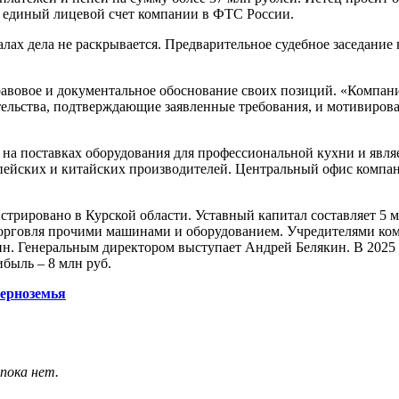
а единый лицевой счет компании в ФТС России.
лах дела не раскрывается. Предварительное судебное заседание 
равовое и документальное обоснование своих позиций. «Компан
тельства, подтверждающие заявленные требования, и мотивиров
 на поставках оборудования для профессиональной кухни и явл
пейских и китайских производителей. Центральный офис компан
трировано в Курской области. Уставный капитал составляет 5 
 торговля прочими машинами и оборудованием. Учредителями к
н. Генеральным директором выступает Андрей Белякин. В 2025 
ибыль – 8 млн руб.
Черноземья
пока нет.