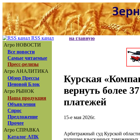
RSS канал
на главную
Агро НОВОСТИ
Все новости
Самые читаемые
Пресс-релизы
Агро АНАЛИТИКА
Курская «Компан
Обзор Прессы
Ценовой Блок
вернуть более 3
Агро РЫНОК
Наша продукция
платежей
Объявления
Спрос
Предложение
15-е мая 2026г.
Прочее
Агро СПРАВКА
Арбитражный суд Курской области
Каталог АПК
излишне взысканных таможенных п