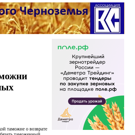
аможни
ных
ой таможне о возврате
обязать таможенный