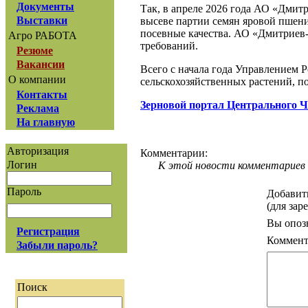
Документы
Так, в апреле 2026 года АО «Дмит
Выставки
высеве партии семян яровой пшен
посевные качества. АО «Дмитриев
Агро РАБОТА
требований.
Резюме
Вакансии
Всего с начала года Управлением 
О компании
сельскохозяйственных растений, п
Контакты
Зерновой портал Центрального 
Реклама
На главную
Авторизация
Комментарии:
Логин
К этой новости комментариев 
Пароль
Добавит
(для зар
Вы опоз
Регистрация
Коммент
Забыли пароль?
Поиск