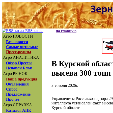
RSS канал
на главную
Агро НОВОСТИ
Все новости
Самые читаемые
Пресс-релизы
Агро АНАЛИТИКА
В Курской облас
Обзор Прессы
Ценовой Блок
высева 300 тонн
Агро РЫНОК
Наша продукция
Объявления
3-е июня 2026г.
Спрос
Предложение
Управлением Россельхознадзора 2
Прочее
интеллекта установлен факт высева
Агро СПРАВКА
Курской области.
Каталог АПК