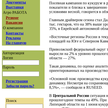
Документы
Посевная кампания по кукурузе в 
Выставки
показатели и близка к завершению
условиями весной, говорится в обз
Агро РАБОТА
Резюме
Главным драйвером сезона стал Да
Вакансии
тыс. гектаров, что на 38% выше у
О компании
35%, в Еврейской автономной обла
Контакты
«Восточные регионы России в тек
Реклама
площадей на Юге и Северном Кавка
На главную
Приволжский федеральный округ т
Авторизация
выросли на 2% к уровню прошлого 
Логин
области — 27%.
Такая динамика, по оценке аналити
Пароль
ориентированных на производство
«Основной пояс производства ку
Регистрация
динамику. Несмотря на сохраняющ
Забыли пароль?
8,5%», — сообщили в RUSEED.
В
Центральной России
ситуация 
прошлогодние темпы на 49%. При
Поиск
Липецкой области на 1 июня кукуру