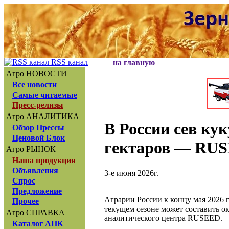
RSS канал
на главную
Агро НОВОСТИ
Все новости
Самые читаемые
Пресс-релизы
Агро АНАЛИТИКА
В России сев ку
Обзор Прессы
Ценовой Блок
гектаров — RU
Агро РЫНОК
Наша продукция
Объявления
3-е июня 2026г.
Спрос
Предложение
Аграрии России к концу мая 2026 г
Прочее
текущем сезоне может составить ок
Агро СПРАВКА
аналитического центра RUSEED.
Каталог АПК