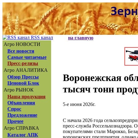
RSS канал
на главную
Агро НОВОСТИ
Все новости
Самые читаемые
Пресс-релизы
Агро АНАЛИТИКА
Воронежская обл
Обзор Прессы
Ценовой Блок
тысяч тонн про
Агро РЫНОК
Наша продукция
Объявления
5-е июня 2026г.
Спрос
Предложение
С начала 2026 года сельхозпредпр
Прочее
пресс-служба Россельхознадзора. 
Агро СПРАВКА
покупателями стали Марокко, Белар
Каталог АПК
воронежских предприятия, однако 