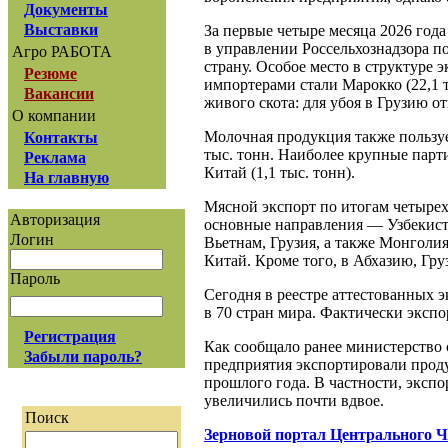
Документы
Выставки
За первые четыре месяца 2026 года
в управлении Россельхознадзора п
Агро РАБОТА
страну. Особое место в структуре 
Резюме
импортерами стали Марокко (22,1 ты
Вакансии
живого скота: для убоя в Грузию от
О компании
Молочная продукция также пользуе
Контакты
тыс. тонн. Наиболее крупные парти
Реклама
Китай (1,1 тыс. тонн).
На главную
Мясной экспорт по итогам четырех 
Авторизация
основные направления — Узбекист
Логин
Вьетнам, Грузия, а также Монголи
Китай. Кроме того, в Абхазию, Гр
Пароль
Сегодня в реестре аттестованных 
в 70 стран мира. Фактически экспо
Регистрация
Как сообщало ранее министерство с
Забыли пароль?
предприятия экспортировали проду
прошлого года. В частности, эксп
увеличились почти вдвое.
Поиск
Зерновой портал Центрального 