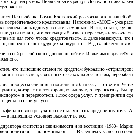
тва выйдут на рынок. Цены снова вырастут. До тех пор пока ключ
удут расти».
ием Центробанка Роман Костянский рассказал, что в нашей обл
ень потребительского кредитования. Напомним, «МОЁ!» уже расс
 среднем лишь одному из пяти заёмщиков. И это, кстати, лучши
но дали понять, что «ситуация близка к перелому» и что «те ста
чными для того, чтобы кредитоваться». И даже намекнули, что т
час, опередит своих будущих конкурентов. Вздоха облегчения в з
е на сей раз собрались довольно робкие. И значимые для себя в
 немного.
етил, что нынешние ставки по кредитам буквально «отфильтров
мпании из отраслей, связанных с сельским хозяйством, переработ
ались процессы слияния и поглощения бизнеса, — ответил Руст
едприятия, которые имеют хорошую рыночную перспективу. Вы пра
с экспортом и переработкой. Плюс сфера услуг. У предприятий сф
ть цены на свои услуги.
ь финансового регулятора не стал утешать предпринимателя. А 
ь — в нынешних условиях выживут не все.
м директора агентства недвижимости и инвестиций «1983» Мар
говой политики, — напомнила она. — В среднем у малого и средн