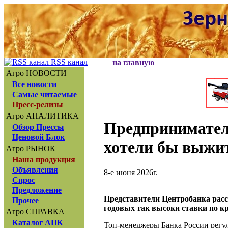
RSS канал
на главную
Агро НОВОСТИ
Все новости
Самые читаемые
Пресс-релизы
Агро АНАЛИТИКА
Предпринимател
Обзор Прессы
Ценовой Блок
хотели бы выжи
Агро РЫНОК
Наша продукция
Объявления
8-е июня 2026г.
Спрос
Предложение
Представители Центробанка рас
Прочее
годовых так высоки ставки по к
Агро СПРАВКА
Каталог АПК
Топ-менеджеры Банка России регул