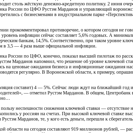
водит столь жёсткую денежно-кредитную политику. 2 июня очер
анка России по ЦФО Рустэм Марданов и управляющий воронежс
ретились с бизнесменами в индустриальном парке «Перспектива
нии прокомментировал противоречие, о котором сегодня не гов
уровень инфляции сейчас составляет 5,6% годовых. А минималь
рческим банкам, 14,5%. Соответственно, при таком уровне ключ
м в 3,5 — 4 раза выше официальной инфляции.
нка России по ЦФО, конечно, показал высший пилотаж по расск
Рустэм Марданов напомнил, что решение об уровне ключевой ст
ясь на ценовые ожидания бизнеса и инфляционные ожидания нас
водятся регулярно. В Воронежской области, к примеру, опраши
нфляция составит) 4 — 5%. Сейчас люди ждут на ближайший год 
оводителей», — отметил Рустэм Марданов. В общем, Центробанк
, но…
в пользу неспешности снижения ключевой ставки — отсутствие 
скопились у россиян на счетах. При высокой ключевой ставке выс
л Рустэм Марданов, те, у кого есть деньги, перешли к сберегате
й области на сегодня составляют 919 миллионов рублей, — рас