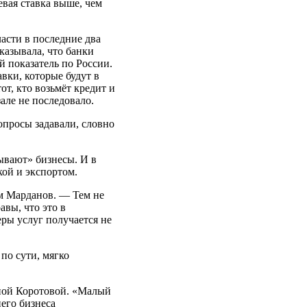
евая ставка выше, чем
асти в последние два
казывала, что банки
й показатель по России.
вки, которые будут в
от, кто возьмёт кредит и
але не последовало.
опросы задавали, словно
ывают» бизнесы. И в
кой и экспортом.
эм Марданов. — Тем не
вы, что это в
еры услуг получается не
по сути, мягко
иной Коротовой. «Малый
его бизнеса