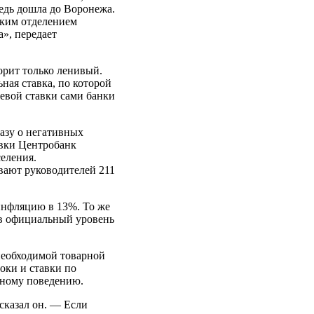
едь дошла до Воронежа.
ким отделением
», передает
орит только ленивый.
ная ставка, по которой
евой ставки сами банки
азу о негативных
авки Центробанк
еления.
вают руководителей 211
инфляцию в 13%. То же
 в официальный уровень
необходимой товарной
оки и ставки по
льному поведению.
сказал он. — Если