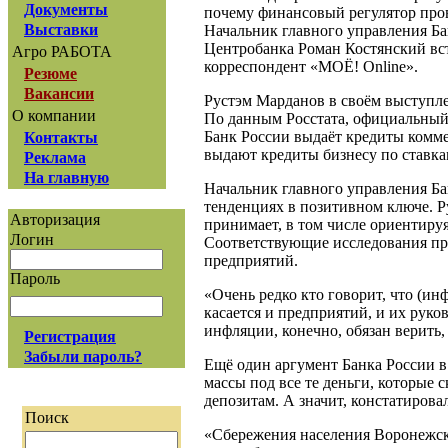
Документы
почему финансовый регулятор про
Выставки
Начальник главного управления Б
Центробанка Роман Костянский вст
Агро РАБОТА
корреспондент «МОЁ! Online».
Резюме
Вакансии
Рустэм Марданов в своём выступле
О компании
По данным Росстата, официальный 
Банк России выдаёт кредиты комме
Контакты
выдают кредиты бизнесу по ставка
Реклама
На главную
Начальник главного управления Ба
тенденциях в позитивном ключе. 
Авторизация
принимает, в том числе ориентиру
Логин
Соответствующие исследования про
предприятий.
Пароль
«Очень редко кто говорит, что (и
касается и предприятий, и их рук
инфляции, конечно, обязан верить
Регистрация
Забыли пароль?
Ещё один аргумент Банка России 
массы под все те деньги, которые 
депозитам. А значит, констатирова
Поиск
«Сбережения населения Воронежско