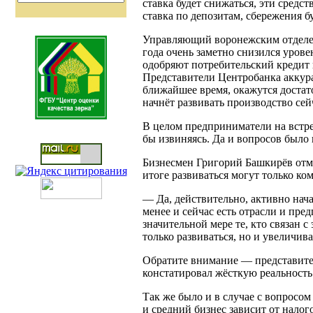
ставка будет снижаться, эти средс
ставка по депозитам, сбережения б
Управляющий воронежским отделен
года очень заметно снизился уров
одобряют потребительский кредит в
Представители Центробанка аккурат
ближайшее время, окажутся достато
начнёт развивать производство сей
В целом предприниматели на встреч
бы извиняясь. Да и вопросов было
Бизнесмен Григорий Башкирёв отм
итоге развиваться могут только ко
— Да, действительно, активно нач
менее и сейчас есть отрасли и пр
значительной мере те, кто связан 
только развиваться, но и увеличива
Обратите внимание — представител
констатировал жёсткую реальност
Так же было и в случае с вопросо
и средний бизнес зависит от нало