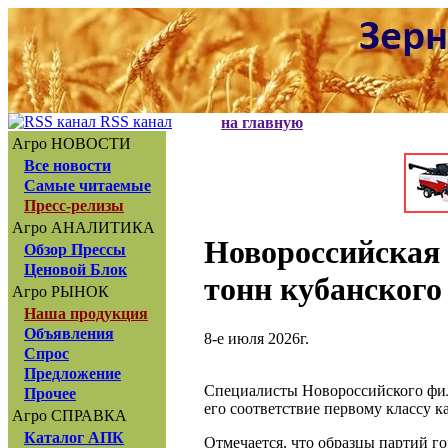
RSS канал
на главную
Агро НОВОСТИ
Все новости
Самые читаемые
Пресс-релизы
Агро АНАЛИТИКА
Новороссийская 
Обзор Прессы
Ценовой Блок
тонн кубанского
Агро РЫНОК
Наша продукция
Объявления
8-е июля 2026г.
Спрос
Предложение
Специалисты Новороссийского фи
Прочее
его соответствие первому классу к
Агро СПРАВКА
Каталог АПК
Отмечается, что образцы партий го