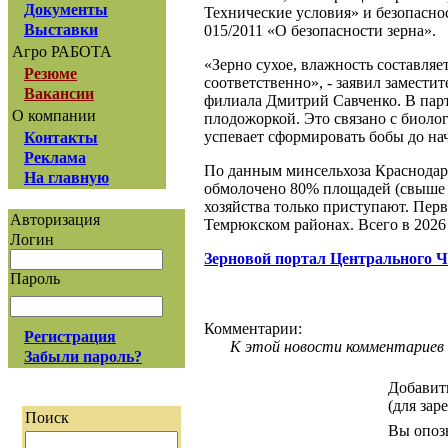
Документы
Технические условия» и безопасно
Выставки
015/2011 «О безопасности зерна».
Агро РАБОТА
«Зерно сухое, влажность составля
Резюме
соответственно», - заявил замест
Вакансии
филиала Дмитрий Савченко. В пар
О компании
плодожоркой. Это связано с биоло
успевает сформировать бобы до нач
Контакты
Реклама
По данным минсельхоза Краснодарс
На главную
обмолочено 80% площадей (свыше 4 
хозяйства только приступают. Пе
Авторизация
Темрюкском районах. Всего в 2026 
Логин
Зерновой портал Центрального 
Пароль
Комментарии:
Регистрация
К этой новости комментариев 
Забыли пароль?
Добавит
(для зар
Поиск
Вы опоз