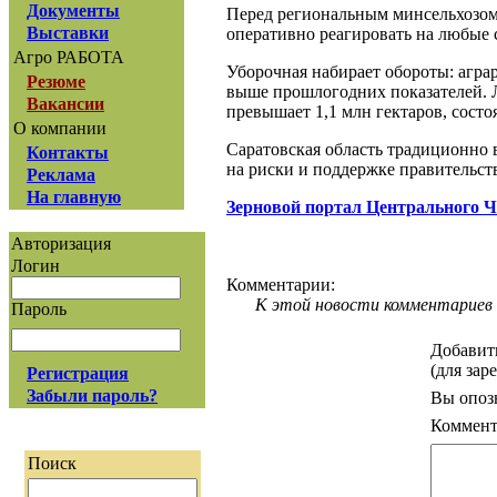
Документы
Перед региональным минсельхозом
Выставки
оперативно реагировать на любые 
Агро РАБОТА
Уборочная набирает обороты: агра
Резюме
выше прошлогодних показателей. 
Вакансии
превышает 1,1 млн гектаров, состо
О компании
Саратовская область традиционно 
Контакты
на риски и поддержке правительст
Реклама
На главную
Зерновой портал Центрального 
Авторизация
Логин
Комментарии:
К этой новости комментариев 
Пароль
Добавит
(для зар
Регистрация
Забыли пароль?
Вы опоз
Коммент
Поиск