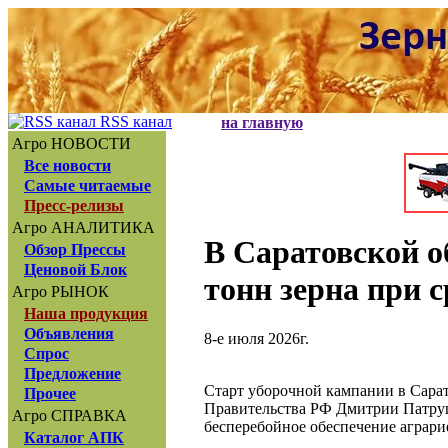
RSS канал
на главную
Агро НОВОСТИ
Все новости
Самые читаемые
Пресс-релизы
Агро АНАЛИТИКА
В Саратовской о
Обзор Прессы
Ценовой Блок
тонн зерна при с
Агро РЫНОК
Наша продукция
Объявления
8-е июля 2026г.
Спрос
Предложение
Старт уборочной кампании в Сарат
Прочее
Правительства РФ Дмитрии Патруше
Агро СПРАВКА
бесперебойное обеспечение аграри
Каталог АПК