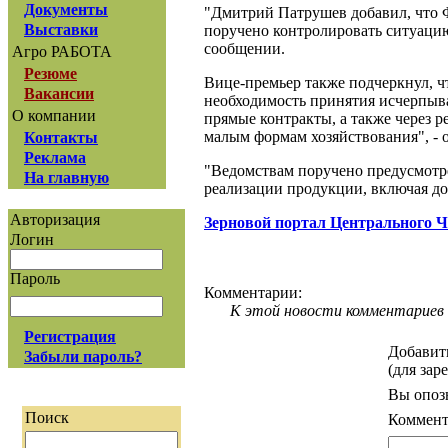
Документы
"Дмитрий Патрушев добавил, что 
Выставки
поручено контролировать ситуацию 
сообщении.
Агро РАБОТА
Резюме
Вице-премьер также подчеркнул, ч
Вакансии
необходимость принятия исчерпыв
О компании
прямые контракты, а также через 
малым формам хозяйствования", - о
Контакты
Реклама
"Ведомствам поручено предусмотре
На главную
реализации продукции, включая дос
Авторизация
Зерновой портал Центрального 
Логин
Пароль
Комментарии:
К этой новости комментариев 
Регистрация
Добавит
Забыли пароль?
(для зар
Вы опоз
Поиск
Коммент