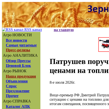
RSS канал
на главную
Агро НОВОСТИ
Все новости
Самые читаемые
Пресс-релизы
Агро АНАЛИТИКА
Патрушев поруч
Обзор Прессы
Ценовой Блок
ценами на топли
Агро РЫНОК
Наша продукция
Объявления
8-е июля 2026г.
Спрос
Предложение
Вице-премьер РФ Дмитрий Патруш
Прочее
ситуацию с ценами на топливо для
Агро СПРАВКА
итогам совещания, посвященного х
Каталог АПК