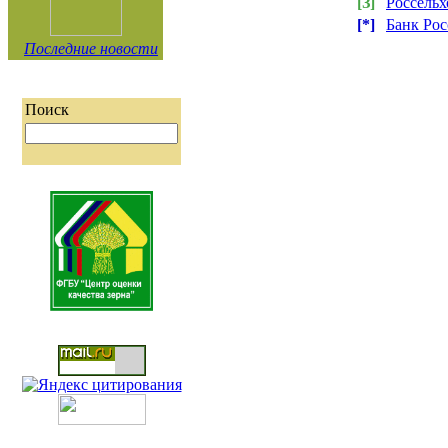
[З]
Россельх
[*]
Банк Рос
Последние новости
Поиск