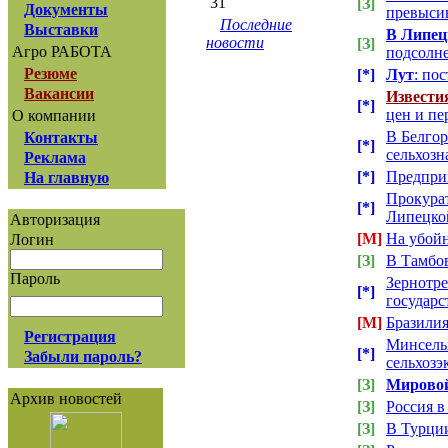
31
[З]
Документы
превыси
Последние
Выставки
В Липецк
новости
[З]
Агро РАБОТА
подсолне
Резюме
[*]
Лут
: по
Вакансии
Извести
[*]
цен и пе
О компании
В Белгор
Контакты
[*]
сельхозн
Реклама
[*]
Предпри
На главную
Прокурат
[*]
Липецко
Авторизация
[М]
На убойн
Логин
[З]
В Тамбов
Пароль
Зернотре
[*]
государс
[М]
Бразилия
Регистрация
Минсель
[*]
Забыли пароль?
сельхозэ
[З]
Мировой
Архив новостей
[З]
Россия в
[З]
В Турци