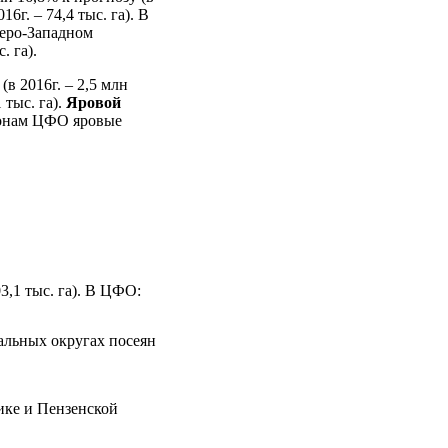
6г. – 74,4 тыс. га). В
еверо-Западном
. га).
в 2016г. – 2,5 млн
 тыс. га).
Яровой
гионам ЦФО яровые
3,1 тыс. га). В ЦФО:
альных округах посеян
ике и Пензенской