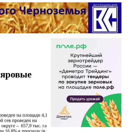
, яровые
оведен на площади 4,1
ой сев проведен на
 округе – 657,9 тыс. га
ли 16,8% к прогнозу (в