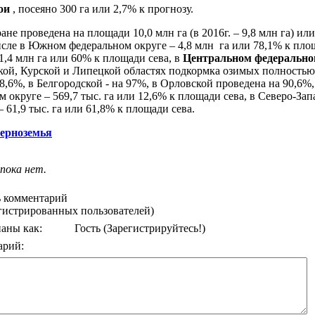
ои
, посеяно 300 га или 2,7% к прогнозу.
ане проведена на площади 10,0 млн га (в 2016г. – 9,8 млн га) ил
исле в Южном федеральном округе – 4,8 млн га или 78,1% к площ
1,4 млн га или 60% к площади сева, в
Центральном федеральн
ской, Курской и Липецкой областях подкормка озимых полность
,6%, в Белгородской - на 97%, в Орловской проведена на 90,6%,
 округе – 569,7 тыс. га или 12,6% к площади сева, в Северо-За
 61,9 тыс. га или 61,8% к площади сева.
Черноземья
пока нет.
 комментарий
егистрированных пользователей)
аны как:
Гость
(Зарегистрируйтесь!)
арий: