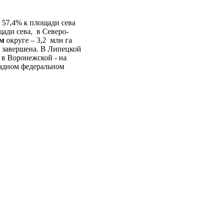
и 57,4% к площади сева
ади сева, в Северо-
ом
округе – 3,2 млн га
ю завершена. В Липецкой
 в Воронежской - на
падном федеральном