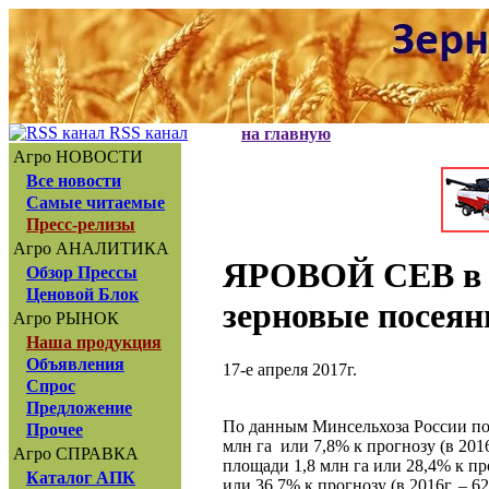
RSS канал
на главную
Агро НОВОСТИ
Все новости
Самые читаемые
Пресс-релизы
Агро АНАЛИТИКА
ЯРОВОЙ СЕВ
в 
Обзор Прессы
Ценовой Блок
зерновые посеян
Агро РЫНОК
Наша продукция
Объявления
17-е апреля 2017г.
Спрос
Предложение
По данным Минсельхоза России п
Прочее
млн га или 7,8% к прогнозу (в 201
Агро СПРАВКА
площади 1,8 млн га или 28,4% к про
Каталог АПК
или 36,7% к прогнозу (в 2016г. – 62