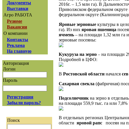
Документы
2016г. – 1,5 млн га). В Дальневосто
Выставки
Приволжском федеральном округе – 2
федеральном округе (Калининградская
Агро РАБОТА
Резюме
Яровые зерновые
культуры в цело
Вакансии
га). Из них
яровая пшеница
посеян
О компании
ячмень
– на площади 1,32 млн га и
Контакты
зерновые посеяны:
Реклама
На главную
Кукуруза на зерно
– на площади 293
Подробней в ЦФО:
Авторизация
Логин
В
Ростовской области
начался
сев
Пароль
Сахарная свекла
(фабричная) посе
Регистрация
Подсолнечник
на зерно в отдельн
Забыли пароль?
на площади 559,9 тыс. га или 7,8% 
В отдельных регионах Центральног
Поиск
области
яровой рапс
посеян на пло