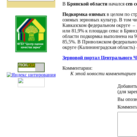
В
Брянской области
начался
сев с
Подкормка озимых
в целом по стр
озимых зерновых культур. В том ч
Кавказском федеральном округе – 
или 81,9% к площади сева: в Брян
области подкормка выполнена на 98
85,5%. В Приволжском федеральном
округе (Калининградская область) –
Зерновой портал Центрального 
Комментарии:
К этой новости комментариев 
Добавить
(для зар
Вы опозн
Коммент