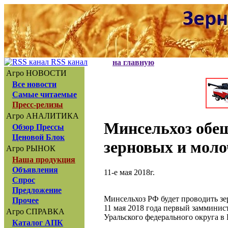
RSS канал
на главную
Агро НОВОСТИ
Все новости
Самые читаемые
Пресс-релизы
Агро АНАЛИТИКА
Минсельхоз обещ
Обзор Прессы
Ценовой Блок
зерновых и моло
Агро РЫНОК
Наша продукция
Объявления
11-е мая 2018г.
Спрос
Предложение
Минсельхоз РФ будет проводить зе
Прочее
11 мая 2018 года первый замминис
Агро СПРАВКА
Уральского федерального округа в 
Каталог АПК