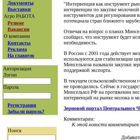
Документы
"Интервенция как инструмент рынка
Выставки
интервенции по закупке молочной 
инструментов для регулирования в
Агро РАБОТА
потенциала стран ближнего зарубе
Резюме
Вакансии
Отвечая на вопрос о планах Минсе
О компании
сообщил, что инструмент будет ис
необходимость.
Контакты
Реклама
В России с 2001 года действует м
На главную
используются для стабилизации це
Минсельхоза называли закупки зе
Авторизация
поддержкой экспорта.
Логин
В текущем сельскохозяйственном го
не проводились. Сейчас в государ
Пароль
Минсельхоз РФ на протяжении нес
интервенций на рынке молока и м
Регистрация
Зерновой портал Центрального 
Забыли пароль?
Комментарии:
К этой новости комментариев 
Поиск
Добавит