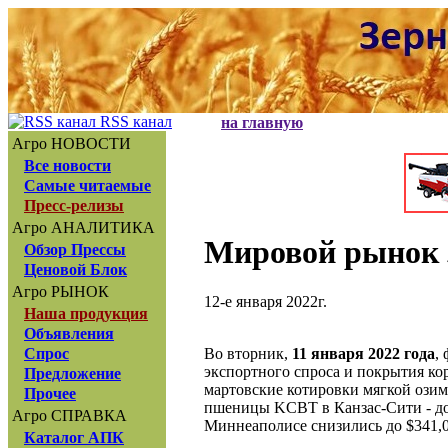
RSS канал
на главную
Агро НОВОСТИ
Все новости
Самые читаемые
Пресс-релизы
Агро АНАЛИТИКА
Мировой рынок 
Обзор Прессы
Ценовой Блок
Агро РЫНОК
12-е января 2022г.
Наша продукция
Объявления
Во вторник,
11 января 2022 года
,
Спрос
экспортного спроса и покрытия ко
Предложение
мартовские котировки мягкой озим
Прочее
пшеницы KCBT в Канзас-Сити - до
Агро СПРАВКА
Миннеаполисе снизились до $341,0
Каталог АПК