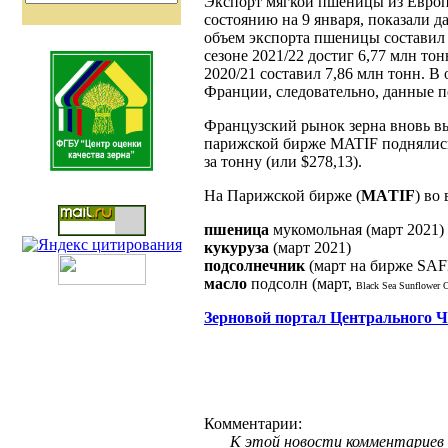
Экспорт мягкой пшеницы из Европей
состоянию на 9 января, показали 
объем экспорта пшеницы составил 
сезоне 2021/22 достиг 6,77 млн то
2020/21 составил 7,86 млн тонн. 
Франции, следовательно, данные п
Французский рынок зерна вновь в
парижской бирже MATIF поднялись 
за тонну (или $278,13).
На Парижской бирже (
МАTIF
) во
пшеница
мукомольная (март 2021) 
кукуруза
(март 2021) - 278,13
подсолнечник
(март на бирже SAFEX
масло
подсолн (март,
Black Sea Sunflower Oi
Зерновой портал Центрального 
Комментарии:
К этой новости комментариев 