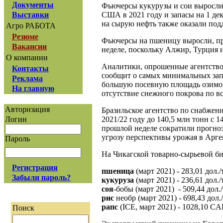
Документы
Фьючерсы кукурузы и сои выросли
США в 2021 году и запасы на 1 де
Выставки
на сырую нефть также оказали под
Агро РАБОТА
Резюме
Фьючерсы на пшеницу выросли, п
Вакансии
неделе, поскольку Алжир, Турция
О компании
Аналитики, опрошенные агентством
Контакты
сообщит о самых минимальных зап
Реклама
большую посевную площадь озимой
На главную
отсутствие снежного покрова по вс
Авторизация
Бразильское агентство по снабжен
2021/22 году до 140,5 млн тонн с 
Логин
прошлой неделе сократили прогноз
угрозу перспективы урожая в Арге
Пароль
На Чикагской товарно-сырьевой би
Регистрация
пшеница
(март 2021) - 283,01 дол./
Забыли пароль?
кукуруза
(март 2021) - 236,61 дол./
соя
-бобы (март 2021) - 509,44 дол./
рис
необр (март 2021) - 698,43 дол./
рапс
(ICE, март 2021) - 1028,10 CAD
Поиск