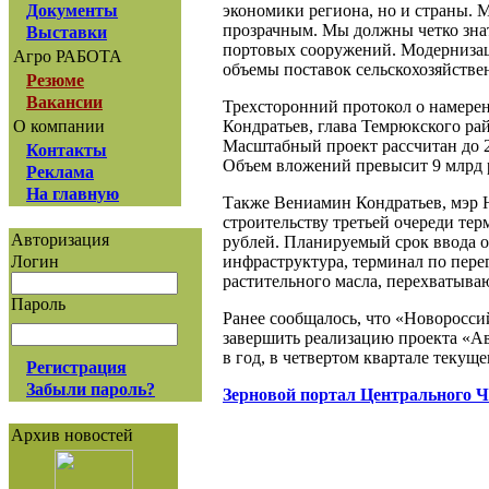
экономики региона, но и страны. 
Документы
прозрачным. Мы должны четко знат
Выставки
портовых сооружений. Модернизац
Агро РАБОТА
объемы поставок сельскохозяйстве
Резюме
Вакансии
Трехсторонний протокол о намере
Кондратьев, глава Темрюкского р
О компании
Масштабный проект рассчитан до 
Контакты
Объем вложений превысит 9 млрд 
Реклама
На главную
Также Вениамин Кондратьев, мэр 
строительству третьей очереди те
Авторизация
рублей. Планируемый срок ввода о
инфраструктура, терминал по пере
Логин
растительного масла, перехватыва
Пароль
Ранее сообщалось, что «Новоросс
завершить реализацию проекта «Ав
в год, в четвертом квартале текуще
Регистрация
Забыли пароль?
Зерновой портал Центрального 
Архив новостей