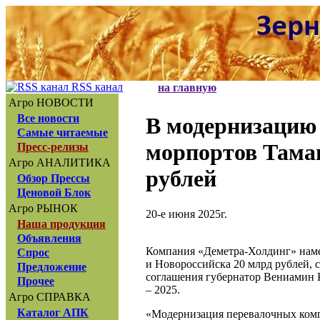
RSS канал
на главную
Агро НОВОСТИ
Все новости
В модернизацию
Самые читаемые
морпортов Таман
Пресс-релизы
Агро АНАЛИТИКА
рублей
Обзор Прессы
Ценовой Блок
Агро РЫНОК
20-е июня 2025г.
Наша продукция
Объявления
Компания «Деметра-Холдинг» наме
Спрос
и Новороссийска 20 млрд рублей, 
Предложение
соглашения губернатор Вениамин 
Прочее
– 2025.
Агро СПРАВКА
Каталог АПК
«Модернизация перевалочных компл