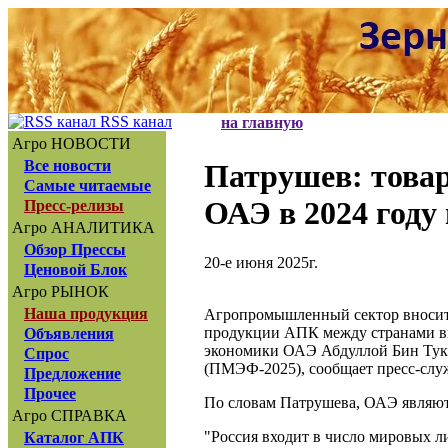
RSS канал
на главную
Агро НОВОСТИ
Все новости
Патрушев: това
Самые читаемые
ОАЭ в 2024 году
Пресс-релизы
Агро АНАЛИТИКА
Обзор Прессы
20-е июня 2025г.
Ценовой Блок
Агро РЫНОК
Наша продукция
Агропромышленный сектор вносит 
продукции АПК между странами вы
Объявления
экономики ОАЭ Абдуллой Бин Тук 
Спрос
(ПМЭФ-2025), сообщает пресс-слу
Предложение
Прочее
По словам Патрушева, ОАЭ являют
Агро СПРАВКА
"Россия входит в число мировых ли
Каталог АПК