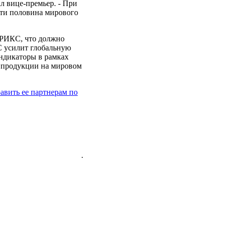
л вице-премьер. - При
чти половина мирового
БРИКС, что должно
С усилит глобальную
ндикаторы в рамках
й продукции на мировом
вить ее партнерам по
.