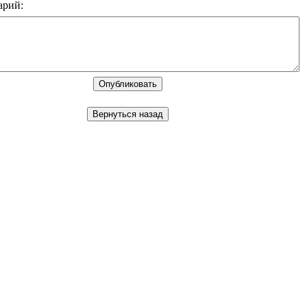
арий: