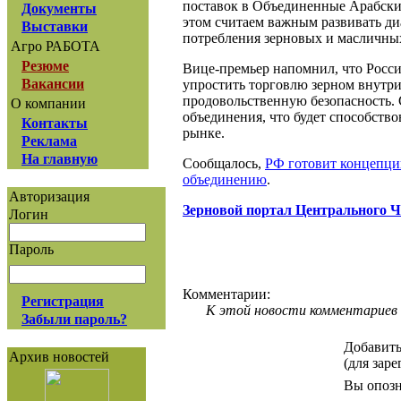
поставок в Объединенные Арабские
Документы
этом считаем важным развивать д
Выставки
потребления зерновых и масличных
Агро РАБОТА
Резюме
Вице-премьер напомнил, что Росс
Вакансии
упростить торговлю зерном внутр
продовольственную безопасность.
О компании
объединения, что будет способств
Контакты
рынке.
Реклама
На главную
Сообщалось,
РФ готовит концепци
объединению
.
Авторизация
Зерновой портал Центрального 
Логин
Пароль
Комментарии:
Регистрация
К этой новости комментариев 
Забыли пароль?
Добавить
Архив новостей
(для зар
Вы опозн