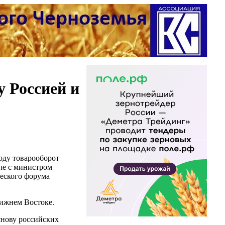
 Россией и
оду товарооборот
че с министром
еского форума
ижнем Востоке.
снову российских