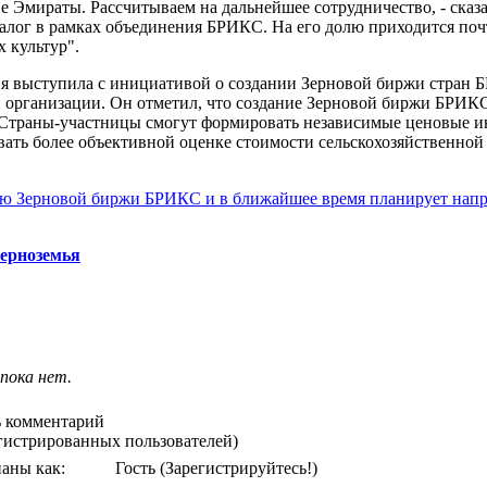
 Эмираты. Рассчитываем на дальнейшее сотрудничество, - сказа
иалог в рамках объединения БРИКС. На его долю приходится по
 культур".
ия выступила с инициативой о создании Зерновой биржи стран 
и организации. Он отметил, что создание Зерновой биржи БРИК
 Страны-участницы смогут формировать независимые ценовые и
овать более объективной оценке стоимости сельскохозяйственно
ю Зерновой биржи БРИКС и в ближайшее время планирует напра
Черноземья
пока нет.
 комментарий
егистрированных пользователей)
аны как:
Гость
(Зарегистрируйтесь!)