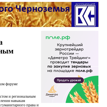
а
нным
ком форуме
естом и региональным
еления навыкам
 гуманитарного права и