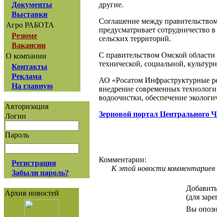
другие.
Документы
Выставки
Соглашение между правительство
Агро РАБОТА
предусматривает сотрудничество в
Резюме
сельских территорий.
Вакансии
С правительством Омской области 
О компании
технической, социальной, культурн
Контакты
Реклама
АО «Росатом Инфраструктурные ре
На главную
внедрение современных технологи
водоочистки, обеспечение экологи
Авторизация
Зерновой портал Центрального 
Логин
Пароль
Комментарии:
Регистрация
К этой новости комментариев 
Забыли пароль?
Добавить
Архив новостей
(для зар
Вы опозн