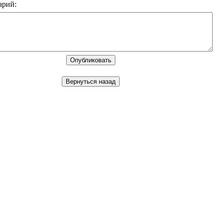
арий: