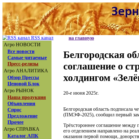
RSS канал
на главную
Агро НОВОСТИ
Все новости
Белгородская о
Самые читаемые
соглашение о с
Пресс-релизы
Агро АНАЛИТИКА
холдингом «Зелё
Обзор Прессы
Ценовой Блок
Агро РЫНОК
20-е июня 2025г.
Наша продукция
Объявления
Белгородская область подписала 
Спрос
(ПМЭФ-2025), сообщил первый зам
Предложение
Прочее
Трёхстороннее соглашение между 
Агро СПРАВКА
его отделением направлено на реа
Каталог АПК
оказания первой помощи, донорств