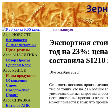
RSS канал
на главную
Агро НОВОСТИ
Все новости
Экспортная стои
Самые читаемые
год на 23%: цен
Пресс-релизы
Агро АНАЛИТИКА
составила $1210 
Обзор Прессы
Ценовой Блок
Агро РЫНОК
10-е октября 2025г.
Наша продукция
Объявления
Стоимость поставок произведенного
Спрос
тыс. за тонну, что на 23% больше г
Предложение
увеличивающимся мировым спросом
Прочее
пессимистичные прогнозы относите
Агро СПРАВКА
может привести к тому, что произ
Каталог АПК