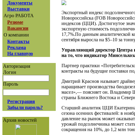
Документы
Выставки
Экспортный индекс подсолнечного м
Агро РАБОТА
Новороссийска (FOB Новороссийск)
Резюме
индексов (ЦЦИ). Достигнутое зна
Вакансии
экспортную стоимость подсолнечног
17,7%.По данным аналитической ко
О компании
сентября выросла на $5–10 за тонну,
Контакты
Реклама
Управляющий директор Центра 
На главную
на то, что индикатор Минсельхоз
Партнер практики «Потребительски
Авторизация
контракты на будущие поставки по
Логин
Дмитрий Краснов называет драйве
Пароль
наращивает производства биодизел
масел»,— поясняет он. Владимир 
страны Ближнего Востока и Северн
Регистрация
Забыли пароль?
Старший аналитик ЦЦИ Екатерина З
сезона осенних фестивалей: в нояб
давление на рынок может оказыва
Архив новостей
урожай подсолнечника может стать
сокращения на 10%, до 1,2 млн тон