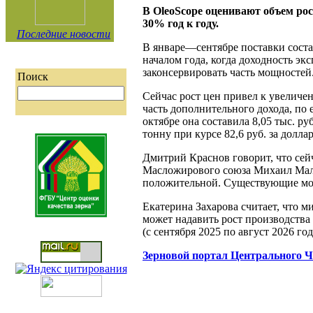
В OleoScope оценивают объем рос
30% год к году.
Последние новости
В январе—сентябре поставки соста
началом года, когда доходность эк
законсервировать часть мощностей
Поиск
Сейчас рост цен привел к увеличе
часть дополнительного дохода, по 
октябре она составила 8,05 тыс. ру
тонну при курсе 82,6 руб. за долл
Дмитрий Краснов говорит, что сей
Масложирового союза Михаил Мальц
положительной. Существующие мощ
Екатерина Захарова считает, что м
может надавить рост производства 
(с сентября 2025 по август 2026 го
Зерновой портал Центрального 