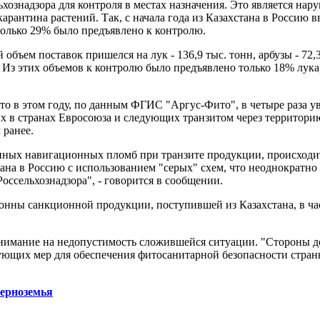
хознадзора для контроля в местах назначения. Это является на
арантина растений. Так, с начала года из Казахстана в Россию в
олько 29% было предъявлено к контролю.
объем поставок пришелся на лук - 136,9 тыс. тонн, арбузы - 72,3
н. Из этих объемов к контролю было предъявлено только 18% лука,
что в этом году, по данным ФГИС "Аргус-Фито", в четыре раза 
 в странах Евросоюза и следующих транзитом через территорию
 ранее.
нных навигационных пломб при транзите продукции, происходи
ана в Россию с использованием "серых" схем, что неоднократно
ссельхознадзора", - говорится в сообщении.
тонны санкционной продукции, поступившей из Казахстана, в ча
внимание на недопустимость сложившейся ситуации. "Стороны д
ющих мер для обеспечения фитосанитарной безопасности страны
Черноземья