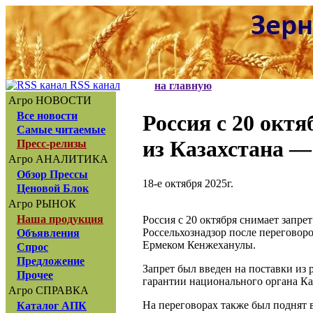
RSS канал
на главную
Агро НОВОСТИ
Все новости
Россия с 20 окт
Самые читаемые
из Казахстана —
Пресс-релизы
Агро АНАЛИТИКА
Обзор Прессы
18-е октября 2025г.
Ценовой Блок
Агро РЫНОК
Наша продукция
Россия с 20 октября снимает запре
Россельхознадзор после переговоро
Объявления
Ермеком Кенжеханулы.
Спрос
Предложение
Запрет был введен на поставки из
Прочее
гарантии национального органа Ка
Агро СПРАВКА
На переговорах также был поднят в
Каталог АПК