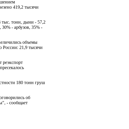
рушением
везено 419,2 тысячи
 тыс. тонн, дыни - 57,2
 30% - арбузов, 35% -
увеличились объемы
 России: 21,9 тысячи
т реэкспорт
 пресекалось
стности 180 тонн груш
оговорились об
", - сообщает