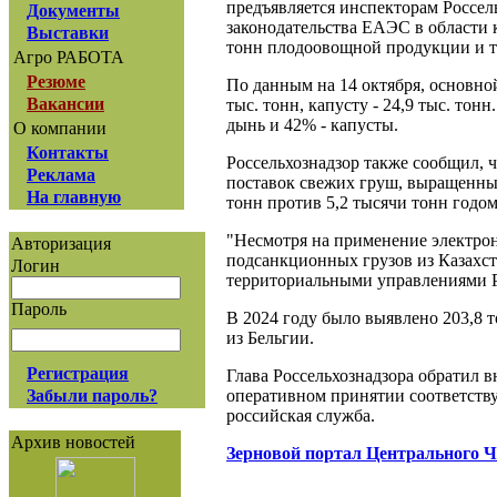
предъявляется инспекторам Россель
Документы
законодательства ЕАЭС в области к
Выставки
тонн плодоовощной продукции и т
Агро РАБОТА
Резюме
По данным на 14 октября, основной 
Вакансии
тыс. тонн, капусту - 24,9 тыс. тон
дынь и 42% - капусты.
О компании
Контакты
Россельхознадзор также сообщил, 
Реклама
поставок свежих груш, выращенных
На главную
тонн против 5,2 тысячи тонн годом
"Несмотря на применение электро
Авторизация
подсанкционных грузов из Казахст
Логин
территориальными управлениями Ро
Пароль
В 2024 году было выявлено 203,8 
из Бельгии.
Регистрация
Глава Россельхознадзора обратил 
оперативном принятии соответству
Забыли пароль?
российская служба.
Архив новостей
Зерновой портал Центрального 